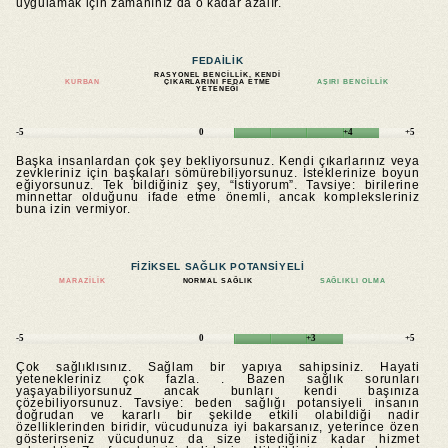
uygulamak için zamanınız da o kadar azalır.
FEDAILIK
RASYONEL BENCILLIK, KENDI
KURBAN
ÇIKARLARINI FEDA ETME
AŞIRI BENCILLIK
YETENEĞI
-5
0
+4
+5
Başka insanlardan çok şey bekliyorsunuz. Kendi çıkarlarınız veya
zevkleriniz için başkaları sömürebiliyorsunuz. İsteklerinize boyun
eğiyorsunuz. Tek bildiğiniz şey, “İstiyorum”. Tavsiye: birilerine
minnettar olduğunu ifade etme önemli, ancak kompleksleriniz
buna izin vermiyor.
FIZIKSEL SAĞLIK POTANSIYELI
MARAZILIK
NORMAL SAĞLIK
SAĞLIKLI OLMA
-5
0
+3
+5
Çok sağlıklısınız. Sağlam bir yapıya sahipsiniz. Hayati
yetenekleriniz çok fazla. . Bazen sağlık sorunları
yaşayabiliyorsunuz ancak bunları kendi başınıza
çözebiliyorsunuz. Tavsiye: beden sağlığı potansiyeli insanın
doğrudan ve kararlı bir şekilde etkili olabildiği nadir
özelliklerinden biridir, vücudunuza iyi bakarsanız, yeterince özen
gösterirseniz vücudunuz da size istediğiniz kadar hizmet