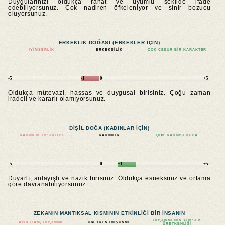
Duygularınızı oldukça rahat ve uyumlu şekilde ifade
edebiliyorsunuz. Çok nadiren öfkeleniyor ve sinir bozucu
oluyorsunuz.
ERKEKLIK DOĞASI (ERKEKLER IÇIN)
IYIMSERLIK
ERKEKSILIK
ÇOK CESUR BIR KARAKTER
-5
-1
0
+5
Oldukça mütevazi, hassas ve duygusal birisiniz. Çoğu zaman
iradeli ve kararlı olamıyorsunuz.
DIŞIL DOĞA (KADINLAR IÇIN)
KADINLIK EKSIKLIĞI
KADINLIK
ÇOK KADINSI DOĞA
-5
0
+1
+5
Duyarlı, anlayışlı ve nazik birisiniz. Oldukça esneksiniz ve ortama
göre davranabiliyorsunuz.
ZEKANIN MANTIKSAL KISMININ ETKINLIĞI BIR INSANIN
DÜŞÜNMENIN YÜKSEK
AĞIR (TAM) DÜŞÜNME
ÜRETKEN DÜŞÜNME
ÜRETKENLIĞI