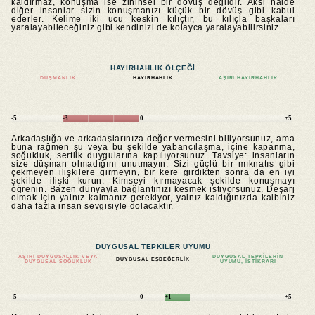
kaldırmaz, konuşma ise zihinsel bir dövüş değildir. Aksi halde
diğer insanlar sizin konuşmanızı küçük bir dövüş gibi kabul
ederler. Kelime iki ucu keskin kılıçtır, bu kılıçla başkaları
yaralayabileceğiniz gibi kendinizi de kolayca yaralayabilirsiniz.
HAYIRHAHLIK ÖLÇEĞI
DÜŞMANLIK
HAYIRHAHLIK
AŞIRI HAYIRHAHLIK
-5
-3
0
+5
Arkadaşlığa ve arkadaşlarınıza değer vermesini biliyorsunuz, ama
buna rağmen şu veya bu şekilde yabancılaşma, içine kapanma,
soğukluk, sertlik duygularına kapılıyorsunuz. Tavsiye: insanların
size düşman olmadığını unutmayın. Sizi güçlü bir mıknatıs gibi
çekmeyen ilişkilere girmeyin, bir kere girdikten sonra da en iyi
şekilde ilişki kurun. Kimseyi kırmayacak şekilde konuşmayı
öğrenin. Bazen dünyayla bağlantınızı kesmek istiyorsunuz. Deşarj
olmak için yalnız kalmanız gerekiyor, yalnız kaldığınızda kalbiniz
daha fazla insan sevgisiyle dolacaktır.
DUYGUSAL TEPKILER UYUMU
AŞIRI DUYGUSALLIK VEYA
DUYGUSAL TEPKILERIN
DUYGUSAL EŞDEĞERLIK
DUYGUSAL SOĞUKLUK
UYUMU, ISTIKRARI
-5
0
+1
+5