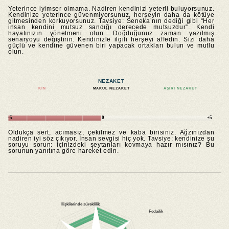
Yeterince iyimser olmama. Nadiren kendinizi yeterli buluyorsunuz.
Kendinize yeterince güvenmiyorsunuz, herşeyin daha da kötüye
gitmesinden korkuyorsunuz. Tavsiye: Seneka’nın dediği gibi “Her
insan kendini mutsuz sandığı derecede mutsuzdur”. Kendi
hayatınızın yönetmeni olun. Doğduğunuz zaman yazılmış
senaryoyu değiştirin. Kendinizle ilgili herşeyi affedin. Sizi daha
güçlü ve kendine güvenen biri yapacak ortakları bulun ve mutlu
olun.
NEZAKET
KIN
MAKUL NEZAKET
AŞIRI NEZAKET
-5
0
+5
Oldukça sert, acımasız, çekilmez ve kaba birisiniz. Ağzınızdan
nadiren iyi söz çıkıyor. İnsan sevgisi hiç yok. Tavsiye: kendinize şu
soruyu sorun: içinizdeki şeytanları kovmaya hazır mısınız? Bu
sorunun yanıtına göre hareket edin.