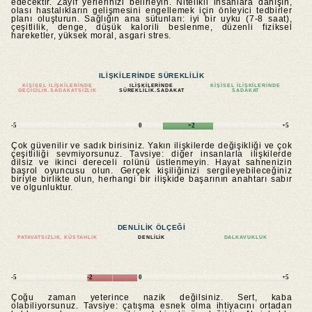
edecektir. Zayıf yerlerinizi belirleyin. Nitelikli insanlara danışın,
olası hastalıkların gelişmesini engellemek için önleyici tedbirler
planı oluşturun. Sağlığın ana sütunları: iyi bir uyku (7-8 saat),
çeşitlilik, denge, düşük kalorili beslenme, düzenli fiziksel
hareketler, yüksek moral, asgari stres.
ILIŞKILERINDE SÜREKLILIK
KIŞISEL ILIŞKILERINDE
ILIŞKILERINDE
KIŞISEL ILIŞKILERINDE
GEÇICILIK.SADAKATSIZLIK
SÜREKLILIK.SADAKAT
SADAKAT
-5
0
+2
+5
Çok güvenilir ve sadık birisiniz. Yakın ilişkilerde değişikliği ve çok
çeşitliliği sevmiyorsunuz. Tavsiye: diğer insanlarla ilişkilerde
dilsiz ve ikinci dereceli rolünü üstlenmeyin. Hayat sahnenizin
başrol oyuncusu olun. Gerçek kişiliğinizi sergileyebileceğiniz
biriyle birlikte olun, herhangi bir ilişkide başarının anahtarı sabır
ve olgunluktur.
DENLILIK ÖLÇEĞI
PATAVATSIZLIK, KÜSTAHLIK
DENLILIK
DALKAVUKLUK
-5
-2
0
+5
Çoğu zaman yeterince nazik değilsiniz. Sert, kaba
olabiliyorsunuz. Tavsiye: çatışma esnek olma ihtiyacını ortadan