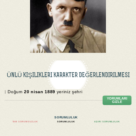
ÜNLÜ KIŞILIKLERI KARAKTER DEĞERLENDIRILMESI
:
Doğum
20 nisan 1889
yeriniz şehri
YORUMLARI
GIZLE
SORUMLULUK
TAM SORUMSUZLUK
SORUMLULUK
AŞIRI SORUMLULUK