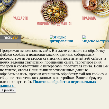
|
Yaklas?k
Правила
mirprognoz@mail.ru
Продолжая использовать сайт, Вы даете согласие на обработку
файлов cookies и пользовательских данных, собираемых
посредством агрегаторов статистики посетителей веб-сайтов, в
целях ведения статистики посещений сайта, таргетирования
товаров в соответствии с интересами посетителя сайта. Если Вы
не хотите, чтобы Ваши вышеперечисленные данные
обрабатывались, просим отключить обработку файлов cookies и
сбор пользовательских данных в настройках Вашего браузера
или покинуть сайт.
Политика обработки персональных
данных.
Принять