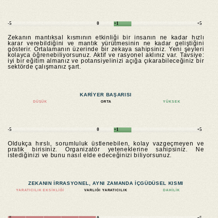
-5
0
+1
+5
Zekanın mantıksal kısmının etkinliği bir insanın ne kadar hızlı
karar verebildiğini ve mantık yürütmesinin ne kadar geliştiğini
gösterir. Ortalamanın üzerinde bir zekaya sahipsiniz. Yeni şeyleri
kolayca öğrenebiliyorsunuz. Aktif ve rasyonel aklınız var. Tavsiye:
iyi bir eğitim almanız ve potansiyelinizi açığa çıkarabileceğiniz bir
sektörde çalışmanız şart.
KARIYER BAŞARISI
DÜŞÜK
ORTA
YÜKSEK
-5
0
+1
+5
Oldukça hırslı, sorumluluk üstlenebilen, kolay vazgeçmeyen ve
pratik birisiniz. Organizatör yeteneklerine sahipsiniz. Ne
istediğinizi ve bunu nasıl elde edeceğinizi biliyorsunuz.
ZEKANIN IRRASYONEL, AYNI ZAMANDA IÇGÜDÜSEL KISMI
YARATICILIK EKSIKLIĞI
VARLIĞI YARATICILIK
DAHILIK