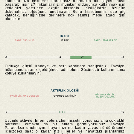
kabuklarınıza çekilerek hareketsiz oturmakla bir şeyleri nasıl
başarabilirsiniz? İmkanlarınızı mümkün olduğunca kullanmak için
kendinizi yeterince özgür hissedin. Kişiliğinizin özünün
dokunulmaz olduğunu unutmayın. Bunu hissetmeniz size giç
katacak, benliğinizde derinlere kök salmış meşe ağacı gibi
olacaktır.
IRADE
İRADE EKSIKLIĞI
IRADE
SARSILMAZ IRADE
-5
0
+2
+5
Oldukça güçlü iradeye ve sert karaktere sahipsiniz. Tavsiye:
hükmetme sıranız geldiğinde adil olun. Gücünüzü kullanın ama
kötüye kullanmayın.
AKTIFLIK ÖLÇEĞI
HIPERAKTIFLIK,
PASIFLIK, UYUŞUKLUK
UYUMLU AKTIFLIK
HUZURSUZLUK
-5
►0◄
+5
Uyumlu aktivite. Enerji yetersizliği hissetmiyorsunuz ama çok aktif,
hareketli olmakta da bir anlam görmüyorsunuz. Tavsiye:
Paradoksu unutmayın: hayatınızı ne kadar yavaş sürdürürseniz
içinizdeki saat o kadar hızlı ilerler ve hayattaki planlarınızı