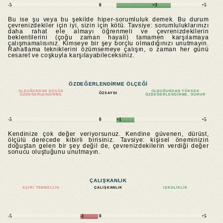
-5
0
+3
+5
Bu ise şu veya bu şekilde hiper-sorumluluk demek. Bu durum
çevrenizdekiler için iyi, sizin için kötü. Tavsiye: sorumluluklarınızı
daha rahat ele almayı öğrenmeli ve çevrenizdekilerin
beklentilerini (çoğu zaman hayali) tamamen karşılamaya
çalışmamalısınız. Kimseye bir şey borçlu olmadığınızı unutmayın.
Rahatlama tekniklerini özümsemeye çalışın, o zaman her günü
cesaret ve coşkuyla karşılayabileceksiniz.
ÖZDEĞERLENDIRME ÖLÇEĞI
OLDUĞUNDAN DÜŞÜK
OLDUĞUNDAN YÜKSEK
ÖZSAYGI
ÖZDEĞERLENDIRME
ÖZDEĞERLENDIRME, GURUR
-5
0
+1
+5
Kendinize çok değer veriyorsunuz. Kendine güvenen, dürüst,
ölçülü derecede kibirli birisiniz. Tavsiye: kişisel öneminizin
doğuştan gelen bir şey değil de, çevrenizdekilerin verdiği değer
sonucu oluştuğunu unutmayın.
ÇALIŞKANLIK
AŞIRI TEMBELLIK
ÇALIŞKANLIK
IŞKOLIKLIK
-5
-1
0
+5