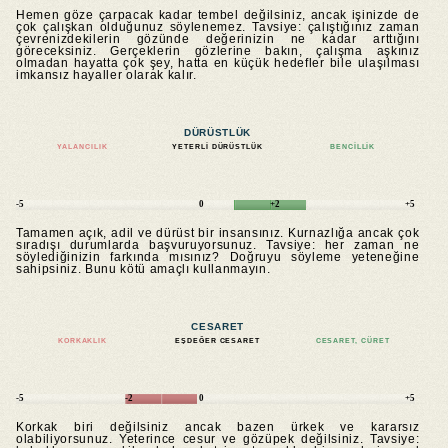
Hemen göze çarpacak kadar tembel değilsiniz, ancak işinizde de
çok çalışkan olduğunuz söylenemez. Tavsiye: çalıştığınız zaman
çevrenizdekilerin gözünde değerinizin ne kadar arttığını
göreceksiniz. Gerçeklerin gözlerine bakın, çalışma aşkınız
olmadan hayatta çok şey, hatta en küçük hedefler bile ulaşılması
imkansız hayaller olarak kalır.
DÜRÜSTLÜK
YALANCILIK
YETERLI DÜRÜSTLÜK
BENCILLIK
-5
0
+2
+5
Tamamen açık, adil ve dürüst bir insansınız. Kurnazlığa ancak çok
sıradışı durumlarda başvuruyorsunuz. Tavsiye: her zaman ne
söylediğinizin farkında mısınız? Doğruyu söyleme yeteneğine
sahipsiniz. Bunu kötü amaçlı kullanmayın.
CESARET
KORKAKLIK
EŞDEĞER CESARET
CESARET, CÜRET
-5
-2
0
+5
Korkak biri değilsiniz ancak bazen ürkek ve kararsız
olabiliyorsunuz. Yeterince cesur ve gözüpek değilsiniz. Tavsiye: