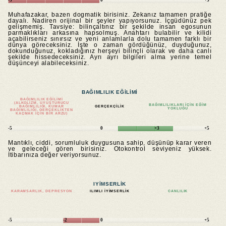
-5
0
+5
Muhafazakar, bazen dogmatik birisiniz. Zekanız tamamen pratiğe
dayalı. Nadiren orijinal bir şeyler yapıyorsunuz. İçgüdünüz pek
gelişmemiş. Tavsiye: bilinçaltınız bir şekilde insan egosunun
parmaklıkları arkasına hapsolmuş. Anahtarı bulabilir ve kilidi
açabilirseniz sınırsız ve yeni anlamlarla dolu tamamen farklı bir
dünya göreceksiniz. İşte o zaman gördüğünüz, duyduğunuz,
dokunduğunuz, kokladığınız herşeyi bilinçli olarak ve daha canlı
şekilde hissedeceksiniz. Ayrı ayrı bilgileri alma yerine temel
düşünceyi alabileceksiniz.
BAĞIMLILIK EĞILIMI
BAĞIMLILIK EĞILIMI
(ALKOLIZM, UYUŞTURUCU
BAĞIMLILIKLARI IÇIN EĞIM
BAĞIMLILIĞI, KUMAR
GERÇEKÇILIK
YOKLUĞU
BAĞIMLILIĞI, GERÇEKLIKTEN
KAÇMAK IÇIN BIR ARZU)
-5
0
+3
+5
Mantıklı, ciddi, sorumluluk duygusuna sahip, düşünüp karar veren
ve geleceği gören birisiniz. Otokontrol seviyeniz yüksek.
İtibarınıza değer veriyorsunuz.
IYIMSERLIK
KARAMSARLIK, DEPRESYON
ILIMLI IYIMSERLIK
CANLILIK
-5
-2
0
+5