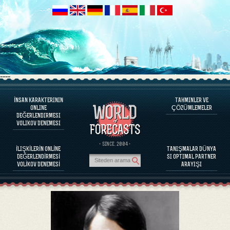
----
İNSAN KARAKTERININ
TAHMINLER VE
PROGRAM HAKKINDA
ONLINE
ÇÖZÜMLEMELER
DEĞERLENDIRMESI
İNSAN KARAKTERINI DEĞERLENDIRINIZ
VOLIKOV DENEMESI
ÜNLÜ KIŞILIKLERI KARAKTER DEĞERLENDIRILMESI
PROGRAM HAKKINDA
· SINCE. 2004 ·
İLIŞKİLERİN ONLİNE
TANIŞMALAR DÜNYA
PARTNERLERIN BAĞDAŞABILIRLIĞINI DEĞERLENDIRINIZ
DEĞERLENDİRMESİ
SI OPTIMAL PARTNER
TAHMINLER VE ÇÖZÜMLEMELER
VOLİKOV DENEMESİ
ARAYIŞI