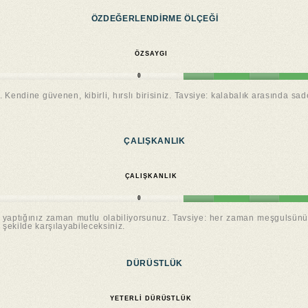
ÖZDEĞERLENDIRME ÖLÇEĞI
ÖZSAYGI
0
Kendine güvenen, kibirli, hırslı birisiniz. Tavsiye: kalabalık arasında s
ÇALIŞKANLIK
ÇALIŞKANLIK
0
yler yaptığınız zaman mutlu olabiliyorsunuz. Tavsiye: her zaman meşgulsü
 şekilde karşılayabileceksiniz.
DÜRÜSTLÜK
YETERLI DÜRÜSTLÜK