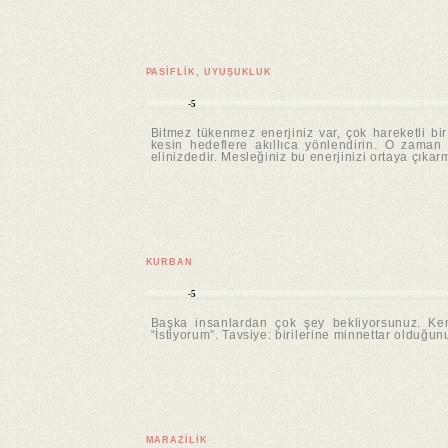
PASIFLIK, UYUŞUKLUK
-5
Bitmez tükenmez enerjiniz var, çok hareketli bir
kesin hedeflere akıllıca yönlendirin. O zaman
elinizdedir. Mesleğiniz bu enerjinizi ortaya çıka
KURBAN
-5
Başka insanlardan çok şey bekliyorsunuz. Kendi
“İstiyorum”. Tavsiye: birilerine minnettar olduğu
MARAZILIK