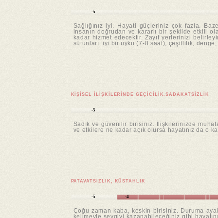
-5
Sağlığınız iyi. Hayati güçleriniz çok fazla. Ba
insanın doğrudan ve kararlı bir şekilde etkili ol
kadar hizmet edecektir. Zayıf yerlerinizi belirley
sütunları: iyi bir uyku (7-8 saat), çeşitlilik, deng
KIŞISEL ILIŞKILERINDE GEÇICILIK.SADAKATSIZLIK
-5
Sadık ve güvenilir birisiniz. İlişkilerinizde muh
ve etkilere ne kadar açık olursa hayatınız da o kad
PATAVATSIZLIK, KÜSTAHLIK
-5
-4
Çoğu zaman kaba, keskin birisiniz. Duruma ayak 
kelimeyle sevgiyi kazanabileceğiniz gibi hayatın