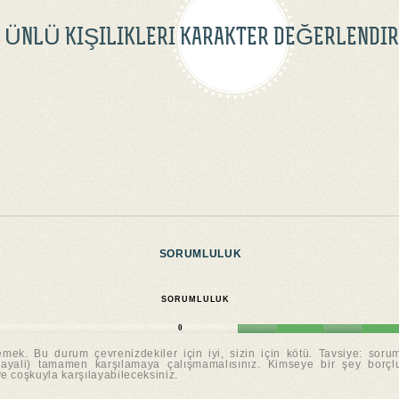
ÜNLÜ KIŞILIKLERI KARAKTER DEĞERLENDIR
SORUMLULUK
SORUMLULUK
0
ek. Bu durum çevrenizdekiler için iyi, sizin için kötü. Tavsiye: soru
hayali) tamamen karşılamaya çalışmamalısınız. Kimseye bir şey borçlu
 coşkuyla karşılayabileceksiniz.