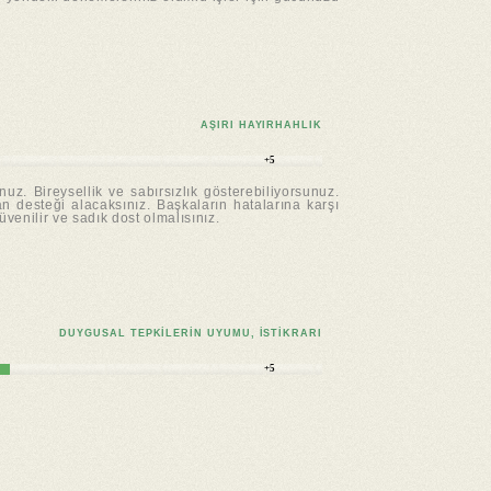
AŞIRI HAYIRHAHLIK
+5
uz. Bireysellik ve sabırsızlık gösterebiliyorsunuz.
an desteği alacaksınız. Başkaların hatalarına karşı
venilir ve sadık dost olmalısınız.
DUYGUSAL TEPKILERIN UYUMU, ISTIKRARI
+5