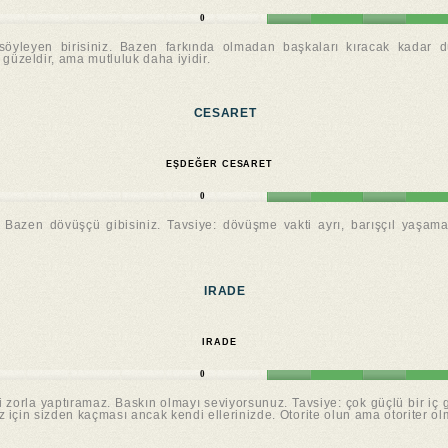
0
 söyleyen birisiniz. Bazen farkında olmadan başkaları kıracak kadar dü
güzeldir, ama mutluluk daha iyidir.
CESARET
EŞDEĞER CESARET
0
. Bazen dövüşçü gibisiniz. Tavsiye: dövüşme vakti ayrı, barışçıl yaşama 
IRADE
IRADE
0
i zorla yaptıramaz. Baskın olmayı seviyorsunuz. Tavsiye: çok güçlü bir iç 
ız için sizden kaçması ancak kendi ellerinizde. Otorite olun ama otoriter ol