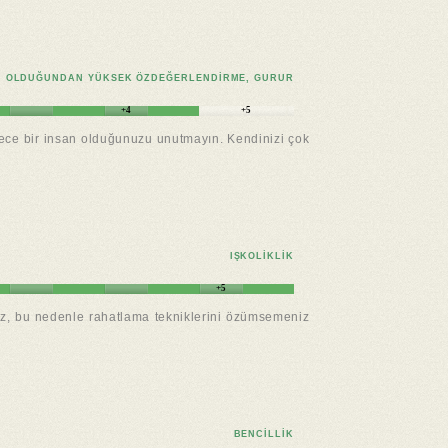
OLDUĞUNDAN YÜKSEK ÖZDEĞERLENDIRME, GURUR
+4
+5
adece bir insan olduğunuzu unutmayın. Kendinizi çok
IŞKOLIKLIK
+5
nüz, bu nedenle rahatlama tekniklerini özümsemeniz
BENCILLIK