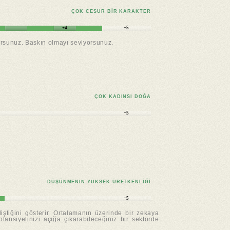
ÇOK CESUR BIR KARAKTER
+4
+5
yorsunuz. Baskın olmayı seviyorsunuz.
ÇOK KADINSI DOĞA
+5
DÜŞÜNMENIN YÜKSEK ÜRETKENLIĞI
+5
iştiğini gösterir. Ortalamanın üzerinde bir zekaya
otansiyelinizi açığa çıkarabileceğiniz bir sektörde