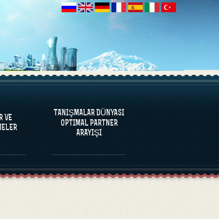
R VE
ELER
TANIŞMALAR DÜNYASI
R VE
OPTIMAL PARTNER
ELER
ARAYIŞI