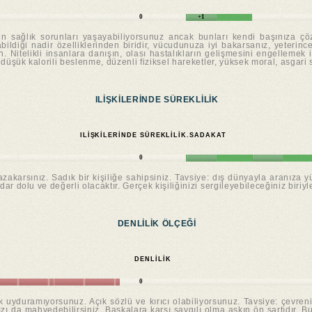
0
+1
zen sağlık sorunları yaşayabiliyorsunuz ancak bunları kendi başınıza çö
abildiği nadir özelliklerinden biridir, vücudunuza iyi bakarsanız, yeteri
in. Nitelikli insanlara danışın, olası hastalıkların gelişmesini engellemek 
e, düşük kalorili beslenme, düzenli fiziksel hareketler, yüksek moral, asgari 
ILIŞKILERINDE SÜREKLILIK
ILIŞKILERINDE SÜREKLILIK.SADAKAT
0
afazakarsınız. Sadık bir kişiliğe sahipsiniz. Tavsiye: dış dünyayla aranıza
ar dolu ve değerli olacaktır. Gerçek kişiliğinizi sergileyebileceğiniz biriyle
DENLILIK ÖLÇEĞI
DENLILIK
0
uyduramıyorsunuz. Açık sözlü ve kırıcı olabiliyorsunuz. Tavsiye: çevreniz
ızı da mahvedebilirsiniz. Başkalara karşı saygılı olma aşkın ön şartıdır. 