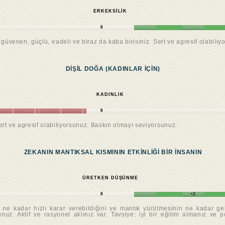
ERKEKSILIK
0
güvenen, güçlü, iradeli ve biraz da kaba birisiniz. Sert ve agresif olabili
DIŞIL DOĞA (KADINLAR IÇIN)
KADINLIK
0
sert ve agresif olabiliyorsunuz. Baskın olmayı seviyorsunuz.
ZEKANIN MANTIKSAL KISMININ ETKINLIĞI BIR INSANIN
ÜRETKEN DÜŞÜNME
0
+2
n ne kadar hızlı karar verebildiğini ve mantık yürütmesinin ne kadar gel
nuz. Aktif ve rasyonel aklınız var. Tavsiye: iyi bir eğitim almanız ve p