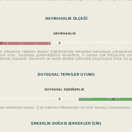
HAYIRHAHLIK ÖLÇEĞI
HAYIRHAHLIK
-2
0
r olmanıza rağmen kişisel ilişkilerinizde mesafeyi korumaya çalışıyorsun
ır olun, insanlara güvendiğinizi hissettirin, o zaman çok ihtiyacınız ol
rınız olacaktır. Güvenilir ve sadık dostlar edinmek istiyorsanız önce siz gü
DUYGUSAL TEPKILER UYUMU
DUYGUSAL EŞDEĞERLIK
0
+2
ade edebiliyorsunuz. Çok nadiren öfkeleniyor ve sinir bozucu oluyorsunuz.
ERKEKLIK DOĞASI (ERKEKLER IÇIN)