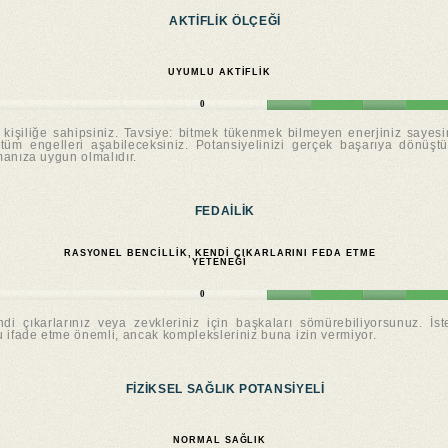
AKTIFLIK ÖLÇEĞI
UYUMLU AKTIFLIK
0
 kişiliğe sahipsiniz. Tavsiye: bitmek tükenmek bilmeyen enerjiniz sayesi
 tüm engelleri aşabileceksiniz. Potansiyelinizi gerçek başarıya dönüş
rmanıza uygun olmalıdır.
FEDAILIK
RASYONEL BENCILLIK, KENDI ÇIKARLARINI FEDA ETME
YETENEĞI
0
 çıkarlarınız veya zevkleriniz için başkaları sömürebiliyorsunuz. İst
nu ifade etme önemli, ancak kompleksleriniz buna izin vermiyor.
FIZIKSEL SAĞLIK POTANSIYELI
NORMAL SAĞLIK