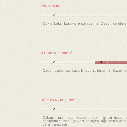
IYIMSERLIK
-5
Çok erkeksi karaktere sahipsiniz. Cesur, kendine 
KADINLIK EKSIKLIĞI
-5
-3
Özgür, bağımsız, kararlı, egoist birisiniz. Bazen 
AĞIR (TAM) DÜŞÜNME
-5
Zekanın mantıksal kısmının etkinliği bir insanı
sahipsiniz. Yeni şeyleri kolayca öğrenebiliyorsu
çalışmanız şart.