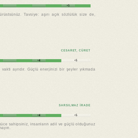
+5
rüstsünüz. Tavsiye: aşırı açık sözlülük size de,
CESARET, CÜRET
+4
+5
vakti ayrıdır. Güçlü enerjinizi bir şeyler yıkmada
SARSILMAZ IRADE
+4
+5
güce sahipsiniz, insanların adil ve güçlü olduğunuz
mayın.