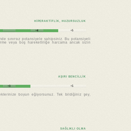
HIPERAKTIFLIK, HUZURSUZLUK
+4
+5
nde sınırsız potansiyele sahipsiniz. Bu potansiyeli
türme veya boş hareketliliğe harcama ancak sizin
AŞIRI BENCILLIK
+3
+5
eklerinize boyun eğiyorsunuz. Tek bildiğiniz şey,
SAĞLIKLI OLMA