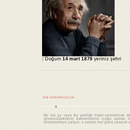
:
Doğum
14 mart 1879
yeriniz şehri
TAM SORUMSUZLUK
-5
Bu ise şu veya bu şekilde hiper-sorumluluk dem
çevrenizdekilerin beklentilerini (çoğu zaman 
özümsemeye çalışın, o zaman her günü cesaret ve