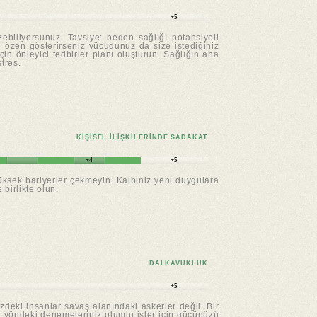
+5
zebiliyorsunuz. Tavsiye: beden sağlığı potansiyeli
nce özen gösterirseniz vücudunuz da size istediğiniz
için önleyici tedbirler planı oluşturun. Sağlığın ana
stres.
KIŞISEL ILIŞKILERINDE SADAKAT
+4
+5
 yüksek bariyerler çekmeyin. Kalbiniz yeni duygulara
 birlikte olun.
DALKAVUKLUK
+5
deki insanlar savaş alanındaki askerler değil. Bir
Bu yöndeki denemeleriniz olumlu işler için gücünüzü