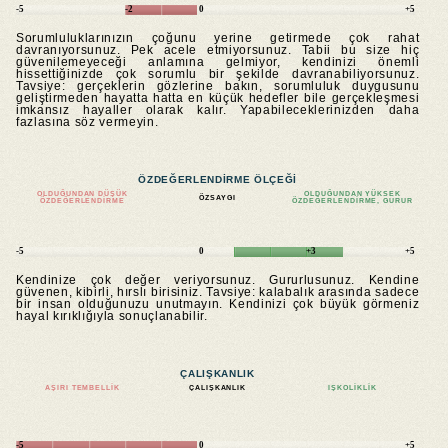
-5
-2
0
+5
Sorumluluklarınızın çoğunu yerine getirmede çok rahat
davranıyorsunuz. Pek acele etmiyorsunuz. Tabii bu size hiç
güvenilemeyeceği anlamına gelmiyor, kendinizi önemli
hissettiğinizde çok sorumlu bir şekilde davranabiliyorsunuz.
Tavsiye: gerçeklerin gözlerine bakın, sorumluluk duygusunu
geliştirmeden hayatta hatta en küçük hedefler bile gerçekleşmesi
imkansız hayaller olarak kalır. Yapabileceklerinizden daha
fazlasına söz vermeyin.
ÖZDEĞERLENDIRME ÖLÇEĞI
OLDUĞUNDAN DÜŞÜK
OLDUĞUNDAN YÜKSEK
ÖZSAYGI
ÖZDEĞERLENDIRME
ÖZDEĞERLENDIRME, GURUR
-5
0
+3
+5
Kendinize çok değer veriyorsunuz. Gururlusunuz. Kendine
güvenen, kibirli, hırslı birisiniz. Tavsiye: kalabalık arasında sadece
bir insan olduğunuzu unutmayın. Kendinizi çok büyük görmeniz
hayal kırıklığıyla sonuçlanabilir.
ÇALIŞKANLIK
AŞIRI TEMBELLIK
ÇALIŞKANLIK
IŞKOLIKLIK
-5
0
+5