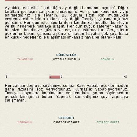
Aylaklık, tembellik. “İş dediğin ayı değil ki ormana kaçasın”. Diğer
taraftan ise aşırı çalışkan olmadığınız ve iş için kendinizi yiyip
bitirmediğiniz için sevinin. Bu durum sizin için mutluluksa
çevrenizdekiler için o kadar da iyi değil. Tavsiye: çalışma aşkınızı
geliştirin. Her gün işle, sporla ilgili kendinize hedefler belirleyin
ve bu hedeflere mutlaka ulaşın. Her gün küçük zaferler kazanın,
bu sizde kendinize güven ve coşku oluşturacaktır. Gerçeklerin
gözlerine bakın, çalışma aşkınız olmadan hayatta çok şey, hatta
en küçük hedefler bile ulaşılması imkansız hayaller olarak kalır.
DÜRÜSTLÜK
YALANCILIK
YETERLI DÜRÜSTLÜK
BENCILLIK
-5
-1
0
+5
Her zaman doğruyu söylemiyorsunuz. Baze yapabileceklerinizden
daha fazlasını söz veriyorsunuz. Kurnazlık yapabiliyorsunuz.
Tavsiye: hayallere kapılmadan ve kendinize yalan söylemeden
gerçek kimliğinizi bulun. Yapmak istemediğiniz şeyi yapmaya
çalışmayın.
CESARET
KORKAKLIK
EŞDEĞER CESARET
CESARET, CÜRET