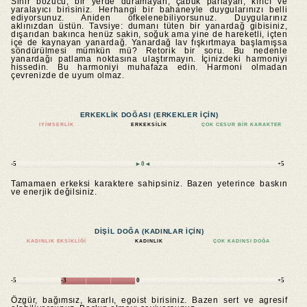
Sinir bozucu, bir yerde duramayan, çabuk parlayan, kırıcı ve
yaralayıcı birisiniz. Herhangi bir bahaneyle duygularınızı belli
ediyorsunuz. Aniden öfkelenebiliyorsunuz. Duygularınız
aklınızdan üstün. Tavsiye: dumanı tüten bir yanardağ gibisiniz,
dışarıdan bakınca henüz sakin, soğuk ama yine de hareketli, içten
içe de kaynayan yanardağ. Yanardağ lav fışkırtmaya başlamışsa
söndürülmesi mümkün mü? Retorik bir soru. Bu nedenle
yanardağı patlama noktasına ulaştırmayın. İçinizdeki harmoniyi
hissedin. Bu harmoniyi muhafaza edin. Harmoni olmadan
çevrenizde de uyum olmaz.
ERKEKLIK DOĞASI (ERKEKLER IÇIN)
IYIMSERLIK
ERKEKSILIK
ÇOK CESUR BIR KARAKTER
-5
►0◄
+5
Tamamaen erkeksi karaktere sahipsiniz. Bazen yeterince baskın
ve enerjik değilsiniz.
DIŞIL DOĞA (KADINLAR IÇIN)
KADINLIK EKSIKLIĞI
KADINLIK
ÇOK KADINSI DOĞA
-5
-3
0
+5
Özgür, bağımsız, kararlı, egoist birisiniz. Bazen sert ve agresif