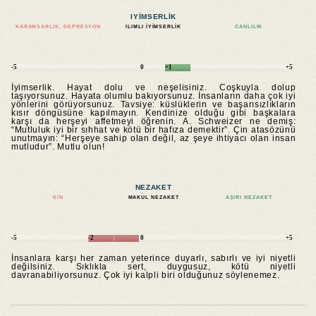
IYIMSERLIK
KARAMSARLIK, DEPRESYON
ILIMLI IYIMSERLIK
CANLILIK
-5
0
+1
+5
İyimserlik. Hayat dolu ve neşelisiniz. Coşkuyla dolup
taşıyorsunuz. Hayata olumlu bakıyorsunuz. İnsanların daha çok iyi
yönlerini görüyorsunuz. Tavsiye: küslüklerin ve başarısızlıkların
kısır döngüsüne kapılmayın. Kendinize olduğu gibi başkalara
karşı da herşeyi affetmeyi öğrenin. A. Schweizer ne demiş:
“Mutluluk iyi bir sıhhat ve kötü bir hafıza demektir”. Çin atasözünü
unutmayın: “Herşeye sahip olan değil, az şeye ihtiyacı olan insan
mutludur”. Mutlu olun!
NEZAKET
KIN
MAKUL NEZAKET
AŞIRI NEZAKET
-5
-2
0
+5
İnsanlara karşı her zaman yeterince duyarlı, sabırlı ve iyi niyetli
değilsiniz. Sıklıkla sert, duygusuz, kötü niyetli
davranabiliyorsunuz. Çok iyi kalpli biri olduğunuz söylenemez.