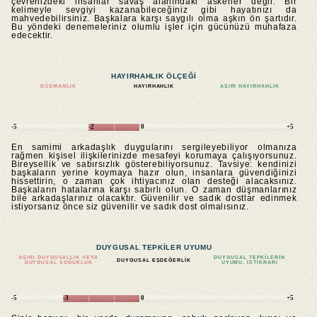
çevrenizdeki insanlar savaş alanındaki askerler değil. Bir
kelimeyle sevgiyi kazanabileceğiniz gibi hayatınızı da
mahvedebilirsiniz. Başkalara karşı saygılı olma aşkın ön şartıdır.
Bu yöndeki denemeleriniz olumlu işler için gücünüzü muhafaza
edecektir.
HAYIRHAHLIK ÖLÇEĞI
DÜŞMANLIK
HAYIRHAHLIK
AŞIRI HAYIRHAHLIK
-5
-2
0
+5
En samimi arkadaşlık duygularını sergileyebiliyor olmanıza
rağmen kişisel ilişkilerinizde mesafeyi korumaya çalışıyorsunuz.
Bireysellik ve sabırsızlık gösterebiliyorsunuz. Tavsiye: kendinizi
başkaların yerine koymaya hazır olun, insanlara güvendiğinizi
hissettirin, o zaman çok ihtiyacınız olan desteği alacaksınız.
Başkaların hatalarına karşı sabırlı olun. O zaman düşmanlarınız
bile arkadaşlarınız olacaktır. Güvenilir ve sadık dostlar edinmek
istiyorsanız önce siz güvenilir ve sadık dost olmalısınız.
DUYGUSAL TEPKILER UYUMU
AŞIRI DUYGUSALLIK VEYA
DUYGUSAL TEPKILERIN
DUYGUSAL EŞDEĞERLIK
DUYGUSAL SOĞUKLUK
UYUMU, ISTIKRARI
-5
-3
0
+5