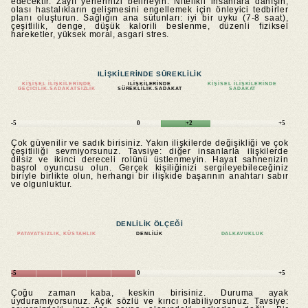
edecektir. Zayıf yerlerinizi belirleyin. Nitelikli insanlara danışın,
olası hastalıkların gelişmesini engellemek için önleyici tedbirler
planı oluşturun. Sağlığın ana sütunları: iyi bir uyku (7-8 saat),
çeşitlilik, denge, düşük kalorili beslenme, düzenli fiziksel
hareketler, yüksek moral, asgari stres.
ILIŞKILERINDE SÜREKLILIK
KIŞISEL ILIŞKILERINDE
ILIŞKILERINDE
KIŞISEL ILIŞKILERINDE
GEÇICILIK.SADAKATSIZLIK
SÜREKLILIK.SADAKAT
SADAKAT
-5
0
+2
+5
Çok güvenilir ve sadık birisiniz. Yakın ilişkilerde değişikliği ve çok
çeşitliliği sevmiyorsunuz. Tavsiye: diğer insanlarla ilişkilerde
dilsiz ve ikinci dereceli rolünü üstlenmeyin. Hayat sahnenizin
başrol oyuncusu olun. Gerçek kişiliğinizi sergileyebileceğiniz
biriyle birlikte olun, herhangi bir ilişkide başarının anahtarı sabır
ve olgunluktur.
DENLILIK ÖLÇEĞI
PATAVATSIZLIK, KÜSTAHLIK
DENLILIK
DALKAVUKLUK
-5
0
+5
Çoğu zaman kaba, keskin birisiniz. Duruma ayak
uyduramıyorsunuz. Açık sözlü ve kırıcı olabiliyorsunuz. Tavsiye: