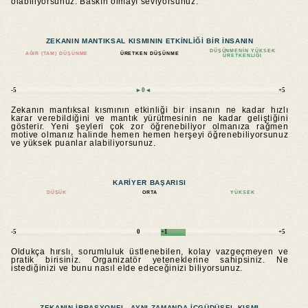
olabiliyorsunuz. Baskın olmayı seviyorsunuz.
ZEKANIN MANTIKSAL KISMININ ETKINLIĞI BIR INSANIN
DÜŞÜNMENIN YÜKSEK
AĞIR (TAM) DÜŞÜNME
ÜRETKEN DÜŞÜNME
ÜRETKENLIĞI
-5
►0◄
+5
Zekanın mantıksal kısmının etkinliği bir insanın ne kadar hızlı
karar verebildiğini ve mantık yürütmesinin ne kadar geliştiğini
gösterir. Yeni şeyleri çok zor öğrenebiliyor olmanıza rağmen
motive olmanız halinde hemen hemen herşeyi öğrenebiliyorsunuz
ve yüksek puanlar alabiliyorsunuz.
KARIYER BAŞARISI
DÜŞÜK
ORTA
YÜKSEK
-5
0
+1
+5
Oldukça hırslı, sorumluluk üstlenebilen, kolay vazgeçmeyen ve
pratik birisiniz. Organizatör yeteneklerine sahipsiniz. Ne
istediğinizi ve bunu nasıl elde edeceğinizi biliyorsunuz.
ZEKANIN IRRASYONEL, AYNI ZAMANDA IÇGÜDÜSEL KISMI