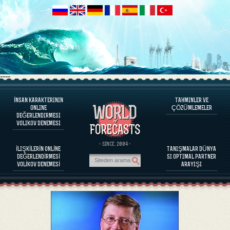
----
İNSAN KARAKTERININ
TAHMINLER VE
PROGRAM HAKKINDA
ONLINE
ÇÖZÜMLEMELER
DEĞERLENDIRMESI
İNSAN KARAKTERINI DEĞERLENDIRINIZ
VOLIKOV DENEMESI
ÜNLÜ KIŞILIKLERI KARAKTER DEĞERLENDIRILMESI
PROGRAM HAKKINDA
· SINCE. 2004 ·
İLIŞKİLERİN ONLİNE
TANIŞMALAR DÜNYA
PARTNERLERIN BAĞDAŞABILIRLIĞINI DEĞERLENDIRINIZ
DEĞERLENDİRMESİ
SI OPTIMAL PARTNER
TAHMINLER VE ÇÖZÜMLEMELER
VOLİKOV DENEMESİ
ARAYIŞI