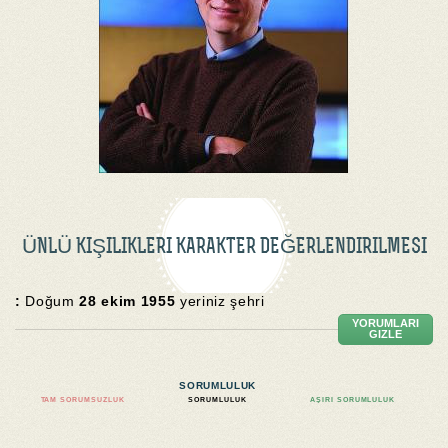
ÜNLÜ KIŞILIKLERI KARAKTER DEĞERLENDIRILMESI
:
Doğum
28 ekim 1955
yeriniz şehri
YORUMLARI
GIZLE
SORUMLULUK
TAM SORUMSUZLUK
SORUMLULUK
AŞIRI SORUMLULUK