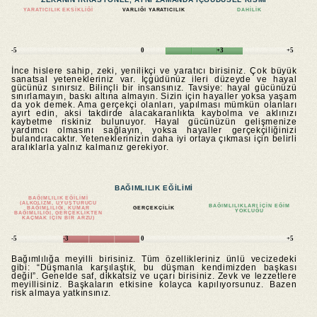
YARATICILIK EKSIKLIĞI
VARLIĞI YARATICILIK
DAHILIK
-5
0
+3
+5
İnce hislere sahip, zeki, yenilikçi ve yaratıcı birisiniz. Çok büyük
sanatsal yetenekleriniz var. İçgüdünüz ileri düzeyde ve hayal
gücünüz sınırsız. Bilinçli bir insansınız. Tavsiye: hayal gücünüzü
sınırlamayın, baskı altına almayın. Sizin için hayaller yoksa yaşam
da yok demek. Ama gerçekçi olanları, yapılması mümkün olanları
ayırt edin, aksi takdirde alacakaranlıkta kaybolma ve aklınızı
kaybetme riskiniz bulunuyor. Hayal gücünüzün gelişmenize
yardımcı olmasını sağlayın, yoksa hayaller gerçekçiliğinizi
bulandıracaktır. Yeteneklerinizin daha iyi ortaya çıkması için belirli
aralıklarla yalnız kalmanız gerekiyor.
BAĞIMLILIK EĞILIMI
BAĞIMLILIK EĞILIMI
(ALKOLIZM, UYUŞTURUCU
BAĞIMLILIKLARI IÇIN EĞIM
BAĞIMLILIĞI, KUMAR
GERÇEKÇILIK
YOKLUĞU
BAĞIMLILIĞI, GERÇEKLIKTEN
KAÇMAK IÇIN BIR ARZU)
-5
-3
0
+5
Bağımlılığa meyilli birisiniz. Tüm özellikleriniz ünlü vecizedeki
gibi: “Düşmanla karşılaştık, bu düşman kendimizden başkası
değil”. Genelde saf, dikkatsiz ve uçarı birisiniz. Zevk ve lezzetlere
meyillisiniz. Başkaların etkisine kolayca kapılıyorsunuz. Bazen
risk almaya yatkınsınız.