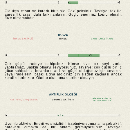
-5
0
+1
+5
Oldukça cesur ve kararlı birisiniz. Gözüpeksiniz. Tavsiye: toz ile
agresiflik arasındaki farkı anlayın. Güçlü enerjiniz köprü olmalı,
füze olmamalıdır.
IRADE
İRADE EKSIKLIĞI
IRADE
SARSILMAZ IRADE
-5
0
+3
+5
Çok güçlü iradeye sahipsiniz. Kimse size bir şeyi zorla
yaptıramaz. Baskın olmayı seviyorsunuz. Tavsiye: çok güçlü bir iç
güce sahipsiniz, insanların adil ve güçlü olduğunuz için sevmesi
veya iradelerini baskı altına aldığınız için sizden kaçması ancak
kendi ellerinizde. Otorite olun ama otoriter olmayın.
AKTIFLIK ÖLÇEĞI
HIPERAKTIFLIK,
PASIFLIK, UYUŞUKLUK
UYUMLU AKTIFLIK
HUZURSUZLUK
-5
►0◄
+5
Uyumlu aktivite. Enerji yetersizliği hissetmiyorsunuz ama çok aktif,
hareketli olmakta da bir anlam görmüyorsunuz. Tavsiye: