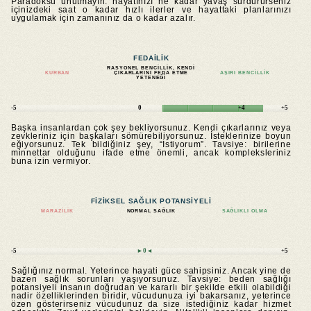
Paradoksu unutmayın: hayatınızı ne kadar yavaş sürdürürseniz
içinizdeki saat o kadar hızlı ilerler ve hayattaki planlarınızı
uygulamak için zamanınız da o kadar azalır.
FEDAILIK
RASYONEL BENCILLIK, KENDI
KURBAN
ÇIKARLARINI FEDA ETME
AŞIRI BENCILLIK
YETENEĞI
-5
0
+4
+5
Başka insanlardan çok şey bekliyorsunuz. Kendi çıkarlarınız veya
zevkleriniz için başkaları sömürebiliyorsunuz. İsteklerinize boyun
eğiyorsunuz. Tek bildiğiniz şey, “İstiyorum”. Tavsiye: birilerine
minnettar olduğunu ifade etme önemli, ancak kompleksleriniz
buna izin vermiyor.
FIZIKSEL SAĞLIK POTANSIYELI
MARAZILIK
NORMAL SAĞLIK
SAĞLIKLI OLMA
-5
►0◄
+5
Sağlığınız normal. Yeterince hayati güce sahipsiniz. Ancak yine de
bazen sağlık sorunları yaşıyorsunuz. Tavsiye: beden sağlığı
potansiyeli insanın doğrudan ve kararlı bir şekilde etkili olabildiği
nadir özelliklerinden biridir, vücudunuza iyi bakarsanız, yeterince
özen gösterirseniz vücudunuz da size istediğiniz kadar hizmet