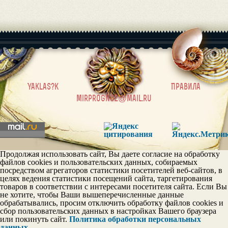
|
Yaklas?k
Правила
mirprognoz@mail.ru
Продолжая использовать сайт, Вы даете согласие на обработку
файлов cookies и пользовательских данных, собираемых
посредством агрегаторов статистики посетителей веб-сайтов, в
целях ведения статистики посещений сайта, таргетирования
товаров в соответствии с интересами посетителя сайта. Если Вы
не хотите, чтобы Ваши вышеперечисленные данные
обрабатывались, просим отключить обработку файлов cookies и
сбор пользовательских данных в настройках Вашего браузера
или покинуть сайт.
Политика обработки персональных
данных.