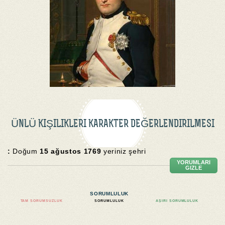
ÜNLÜ KIŞILIKLERI KARAKTER DEĞERLENDIRILMESI
:
Doğum
15 ağustos 1769
yeriniz şehri
YORUMLARI
GIZLE
SORUMLULUK
TAM SORUMSUZLUK
SORUMLULUK
AŞIRI SORUMLULUK