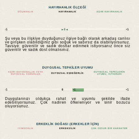
HAYIRHAHLIK ÖLÇEĞI
DÜŞMANLIK
HAYIRHAHLIK
AŞIRI HAYIRHAHLIK
-5
►0◄
+5
Şu veya bu ilişkiye duyduğunuz ilgiye bağlı olarak arkadaş canlısı
ve girişken olabildiğiniz gibi soğuk ve sabırsız da olabiliyorsunuz.
Tavsiye: güvenilir ve sadık dostlar edinmek istiyorsanız önce siz
güvenilir ve sadık dost olmalısınız.
DUYGUSAL TEPKILER UYUMU
AŞIRI DUYGUSALLIK VEYA
DUYGUSAL TEPKILERIN
DUYGUSAL EŞDEĞERLIK
DUYGUSAL SOĞUKLUK
UYUMU, ISTIKRARI
-5
0
+1
+5
Duygularınızı oldukça rahat ve uyumlu şekilde ifade
edebiliyorsunuz. Çok nadiren öfkeleniyor ve sinir bozucu
oluyorsunuz.
ERKEKLIK DOĞASI (ERKEKLER IÇIN)
IYIMSERLIK
ERKEKSILIK
ÇOK CESUR BIR KARAKTER