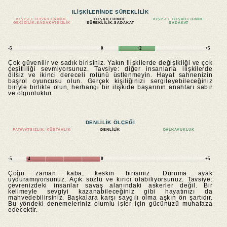
ILIŞKILERINDE SÜREKLILIK
KIŞISEL ILIŞKILERINDE
ILIŞKILERINDE
KIŞISEL ILIŞKILERINDE
GEÇICILIK.SADAKATSIZLIK
SÜREKLILIK.SADAKAT
SADAKAT
-5
0
+2
+5
Çok güvenilir ve sadık birisiniz. Yakın ilişkilerde değişikliği ve çok
çeşitliliği sevmiyorsunuz. Tavsiye: diğer insanlarla ilişkilerde
dilsiz ve ikinci dereceli rolünü üstlenmeyin. Hayat sahnenizin
başrol oyuncusu olun. Gerçek kişiliğinizi sergileyebileceğiniz
biriyle birlikte olun, herhangi bir ilişkide başarının anahtarı sabır
ve olgunluktur.
DENLILIK ÖLÇEĞI
PATAVATSIZLIK, KÜSTAHLIK
DENLILIK
DALKAVUKLUK
-5
-4
0
+5
Çoğu zaman kaba, keskin birisiniz. Duruma ayak
uyduramıyorsunuz. Açık sözlü ve kırıcı olabiliyorsunuz. Tavsiye:
çevrenizdeki insanlar savaş alanındaki askerler değil. Bir
kelimeyle sevgiyi kazanabileceğiniz gibi hayatınızı da
mahvedebilirsiniz. Başkalara karşı saygılı olma aşkın ön şartıdır.
Bu yöndeki denemeleriniz olumlu işler için gücünüzü muhafaza
edecektir.