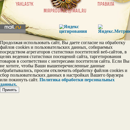
|
Yaklas?k
Правила
mirprognoz@mail.ru
Продолжая использовать сайт, Вы даете согласие на обработку
файлов cookies и пользовательских данных, собираемых
посредством агрегаторов статистики посетителей веб-сайтов, в
целях ведения статистики посещений сайта, таргетирования
товаров в соответствии с интересами посетителя сайта. Если Вы
не хотите, чтобы Ваши вышеперечисленные данные
обрабатывались, просим отключить обработку файлов cookies и
сбор пользовательских данных в настройках Вашего браузера
или покинуть сайт.
Политика обработки персональных
данных.
Принять