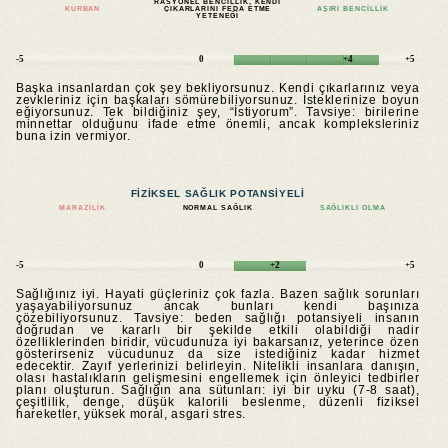
RASYONEL BENCILLIK, KENDI
KURBAN
ÇIKARLARINI FEDA ETME
AŞIRI BENCILLIK
YETENEĞI
-5
0
+4
+5
Başka insanlardan çok şey bekliyorsunuz. Kendi çıkarlarınız veya
zevkleriniz için başkaları sömürebiliyorsunuz. İsteklerinize boyun
eğiyorsunuz. Tek bildiğiniz şey, “İstiyorum”. Tavsiye: birilerine
minnettar olduğunu ifade etme önemli, ancak kompleksleriniz
buna izin vermiyor.
FIZIKSEL SAĞLIK POTANSIYELI
MARAZILIK
NORMAL SAĞLIK
SAĞLIKLI OLMA
-5
0
+2
+5
Sağlığınız iyi. Hayati güçleriniz çok fazla. Bazen sağlık sorunları
yaşayabiliyorsunuz ancak bunları kendi başınıza
çözebiliyorsunuz. Tavsiye: beden sağlığı potansiyeli insanın
doğrudan ve kararlı bir şekilde etkili olabildiği nadir
özelliklerinden biridir, vücudunuza iyi bakarsanız, yeterince özen
gösterirseniz vücudunuz da size istediğiniz kadar hizmet
edecektir. Zayıf yerlerinizi belirleyin. Nitelikli insanlara danışın,
olası hastalıkların gelişmesini engellemek için önleyici tedbirler
planı oluşturun. Sağlığın ana sütunları: iyi bir uyku (7-8 saat),
çeşitlilik, denge, düşük kalorili beslenme, düzenli fiziksel
hareketler, yüksek moral, asgari stres.