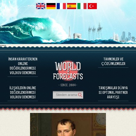
----
İNSAN KARAKTERININ
TAHMINLER VE
PROGRAM HAKKINDA
ONLINE
ÇÖZÜMLEMELER
DEĞERLENDIRMESI
İNSAN KARAKTERINI DEĞERLENDIRINIZ
VOLIKOV DENEMESI
ÜNLÜ KIŞILIKLERI KARAKTER DEĞERLENDIRILMESI
PROGRAM HAKKINDA
· SINCE. 2004 ·
İLIŞKİLERİN ONLİNE
TANIŞMALAR DÜNYA
PARTNERLERIN BAĞDAŞABILIRLIĞINI DEĞERLENDIRINIZ
DEĞERLENDİRMESİ
SI OPTIMAL PARTNER
TAHMINLER VE ÇÖZÜMLEMELER
VOLİKOV DENEMESİ
ARAYIŞI