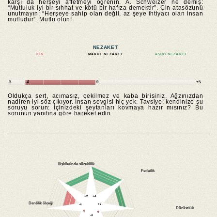
karşı da herşeyi affetmeyi öğrenin. A. Schweizer ne demiş:
“Mutluluk iyi bir sıhhat ve kötü bir hafıza demektir”. Çin atasözünü
unutmayın: “Herşeye sahip olan değil, az şeye ihtiyacı olan insan
mutludur”. Mutlu olun!
NEZAKET
KIN
MAKUL NEZAKET
AŞIRI NEZAKET
-5
-4
0
+5
Oldukça sert, acımasız, çekilmez ve kaba birisiniz. Ağzınızdan
nadiren iyi söz çıkıyor. İnsan sevgisi hiç yok. Tavsiye: kendinize şu
soruyu sorun: içinizdeki şeytanları kovmaya hazır mısınız? Bu
sorunun yanıtına göre hareket edin.