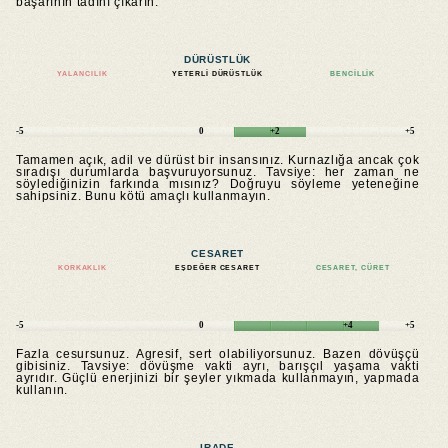
başarının tadını çıkarın.
DÜRÜSTLÜK
YALANCILIK
YETERLI DÜRÜSTLÜK
BENCILLIK
-5
0
+2
+5
Tamamen açık, adil ve dürüst bir insansınız. Kurnazlığa ancak çok
sıradışı durumlarda başvuruyorsunuz. Tavsiye: her zaman ne
söylediğinizin farkında mısınız? Doğruyu söyleme yeteneğine
sahipsiniz. Bunu kötü amaçlı kullanmayın.
CESARET
KORKAKLIK
EŞDEĞER CESARET
CESARET, CÜRET
-5
0
+4
+5
Fazla cesursunuz. Agresif, sert olabiliyorsunuz. Bazen dövüşçü
gibisiniz. Tavsiye: dövüşme vakti ayrı, barışçıl yaşama vakti
ayrıdır. Güçlü enerjinizi bir şeyler yıkmada kullanmayın, yapmada
kullanın.
IRADE