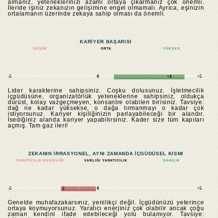
almanız, yeteneklerinizi azami ortaya çıkarmanız çok önemli.
İleride işiniz zekanızın gelişimine engel olmamalı. Ayrıca, eşinizin
ortalamanın üzerinde zekaya sahip olması da önemli.
KARIYER BAŞARISI
DÜŞÜK
ORTA
YÜKSEK
-5
0
+4
+5
Lider karakterine sahipsiniz. Coşku dolusunuz. İşletmecilik
içgüdüsüne, organizatörlük yeteneklerine sahipsiniz, oldukça
dürüst, kolay vazgeçmeyen, konsantre olabilen birisiniz. Tavsiye:
dağ ne kadar yüksekse, o dağa tırmanmayı o kadar çok
istiyorsunuz. Kariyer kişiliğinizin parlayabileceği bir alandır.
İsediğiniz alanda kariyer yapabilirsiniz. Kader size tüm kapıları
açmış. Tam gaz ileri!
ZEKANIN IRRASYONEL, AYNI ZAMANDA IÇGÜDÜSEL KISMI
YARATICILIK EKSIKLIĞI
VARLIĞI YARATICILIK
DAHILIK
-5
-2
0
+5
Genelde muhafazakarsınız, yenilikçi değil. İçgüdünüzü yeterince
ortaya koymuyorsunuz. Yaratıcı enerjiniz çok olabilir ancak çoğu
zaman kendini ifade edebileceği yolu bulamıyor. Tavsiye: