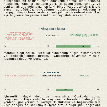
bilinçaltınız bir şekilde insan egosunun parmaklıkları arkasına
hapsolmuş. Anahtarı bulabilir ve kilidi açabilirseniz sınırsız ve
yeni anlamlarla dolu tamamen farklı bir dünya göreceksiniz. İşte o
zaman gördüğünüz, duyduğunuz, dokunduğunuz, kokladığınız
herşeyi bilinçli olarak ve daha canlı şekilde hissedeceksiniz. Ayrı
ayrı bilgileri alma yerine temel düşünceyi alabileceksiniz.
BAĞIMLILIK EĞILIMI
BAĞIMLILIK EĞILIMI
(ALKOLIZM, UYUŞTURUCU
BAĞIMLILIKLARI IÇIN EĞIM
BAĞIMLILIĞI, KUMAR
GERÇEKÇILIK
YOKLUĞU
BAĞIMLILIĞI, GERÇEKLIKTEN
KAÇMAK IÇIN BIR ARZU)
-5
0
+4
+5
Mantıklı, ciddi, sorumluluk duygusuna sahip, düşünüp karar veren
ve geleceği gören birisiniz. Otokontrol seviyeniz yüksek.
İtibarınıza değer veriyorsunuz.
IYIMSERLIK
KARAMSARLIK, DEPRESYON
ILIMLI IYIMSERLIK
CANLILIK
-5
0
+2
+5
İyimserlik. Hayat dolu ve neşelisiniz. Coşkuyla dolup
taşıyorsunuz. Hayata olumlu bakıyorsunuz. İnsanların daha çok iyi
yönlerini görüyorsunuz. Tavsiye: küslüklerin ve başarısızlıkların
kısır döngüsüne kapılmayın. Kendinize olduğu gibi başkalara