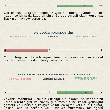
-5
0
+4
+5
Çok erkeksi karaktere sahipsiniz. Cesur, kendine güvenen, güçlü,
iradeli ve biraz da kaba birisiniz. Sert ve agresif olabiliyorsunuz.
Baskın olmayı seviyorsunuz.
DIŞIL DOĞA (KADINLAR IÇIN)
KADINLIK EKSIKLIĞI
KADINLIK
ÇOK KADINSI DOĞA
-5
0
+5
Özgür, bağımsız, kararlı, egoist birisiniz. Bazen sert ve agresif
olabiliyorsunuz. Baskın olmayı seviyorsunuz.
ZEKANIN MANTIKSAL KISMININ ETKINLIĞI BIR INSANIN
DÜŞÜNMENIN YÜKSEK
AĞIR (TAM) DÜŞÜNME
ÜRETKEN DÜŞÜNME
ÜRETKENLIĞI
-5
0
+4
+5
Zekanın mantıksal kısmının etkinliği bir insanın ne kadar hızlı
karar verebildiğini ve mantık yürütmesinin ne kadar geliştiğini
gösterir. Zeki birisiniz, kolayca ve hızlıca öğreniyorsunuz. Orijinal,
keskin, analitik zekanız var. Tavsiye: mükemmek bir eğitim