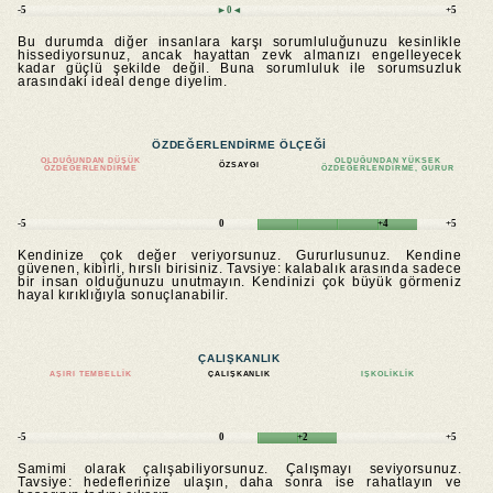
-5
►0◄
+5
Bu durumda diğer insanlara karşı sorumluluğunuzu kesinlikle
hissediyorsunuz, ancak hayattan zevk almanızı engelleyecek
kadar güçlü şekilde değil. Buna sorumluluk ile sorumsuzluk
arasındaki ideal denge diyelim.
ÖZDEĞERLENDIRME ÖLÇEĞI
OLDUĞUNDAN DÜŞÜK
OLDUĞUNDAN YÜKSEK
ÖZSAYGI
ÖZDEĞERLENDIRME
ÖZDEĞERLENDIRME, GURUR
-5
0
+4
+5
Kendinize çok değer veriyorsunuz. Gururlusunuz. Kendine
güvenen, kibirli, hırslı birisiniz. Tavsiye: kalabalık arasında sadece
bir insan olduğunuzu unutmayın. Kendinizi çok büyük görmeniz
hayal kırıklığıyla sonuçlanabilir.
ÇALIŞKANLIK
AŞIRI TEMBELLIK
ÇALIŞKANLIK
IŞKOLIKLIK
-5
0
+2
+5
Samimi olarak çalışabiliyorsunuz. Çalışmayı seviyorsunuz.
Tavsiye: hedeflerinize ulaşın, daha sonra ise rahatlayın ve