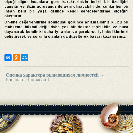
ölçeği diğer insanlara göre karakterinizin belirli bir özelliğini
yansıtır ve Sizin görüşünüz ile aynı olmayabilir de, çünkü her bir
insan belli bir yaşa gelince kendi derecelendirme ölçeğini
oluşturur.
On-line değerlendirme sonucunu görünce anlamalısınız ki, bu bir
mahkeme hükmü değil daha çok bir doktor teşhisidir, ve buna
dayanarak kendinizi daha iyi anlar ve gerekirse iyi niteliklerinizi
geliştirerek ve sorunlu olanları da düzelterek başarı kazanırsınız.
Оценка характера выдающихся личностей
›
Бонапарт Наполеон I