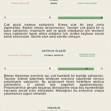
İRADE EKSIKLIĞI
IRADE
SARSILMAZ IRADE
-5
0
+5
Çok güçlü iradeye sahipsiniz. Kimse size bir şeyi zorla
yaptıramaz. Baskın olmayı seviyorsunuz. Tavsiye: çok güçlü bir iç
güce sahipsiniz, insanların adil ve güçlü olduğunuz için sevmesi
veya iradelerini baskı altına aldığınız için sizden kaçması ancak
kendi ellerinizde. Otorite olun ama otoriter olmayın.
AKTIFLIK ÖLÇEĞI
HIPERAKTIFLIK,
PASIFLIK, UYUŞUKLUK
UYUMLU AKTIFLIK
HUZURSUZLUK
-5
0
+4
+5
Bitmez tükenmez enerjiniz var, çok hareketli bir kişiliğe sahipsiniz.
Tavsiye: bitmek tükenmek bilmeyen enerjiniz sayesinde sınırsız
potansiyele sahipsiniz. Bu potansiyeli kesin hedeflere akıllıca
yönlendirin. O zaman tüm engelleri aşabileceksiniz.
Potansiyelinizi gerçek başarıya dönüştürme veya boş hareketliliğe
harcama ancak sizin elinizdedir. Mesleğiniz bu enerjinizi ortaya
çıkarmanıza uygun olmalıdır.
FEDAILIK