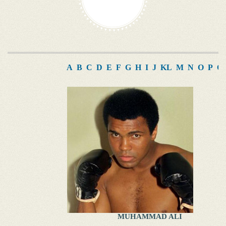
A
B
C
D
E
F
G
H
I
J
K
L
M
N
O
P
Q
MUHAMMAD ALI