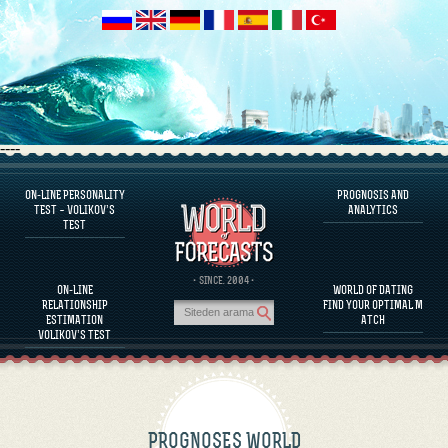
----
ON-LINE PERSONALITY
PROGNOSIS AND
FAQS
TEST – VOLIKOV’S
ANALYTICS
TEST
DEFINE ONE’S PERSONALITY
FAMOUS PERSONALITIES
FAQS
· SINCE. 2004 ·
ON-LINE
WORLD OF DATING
CALCULATE RELATIONSHIP COMPATIBILITY
RELATIONSHIP
FIND YOUR OPTIMAL M
PROGNOSIS AND ANALYTICS
ESTIMATION
ATCH
VOLIKOV’S TEST
PROGNOSES WORLD