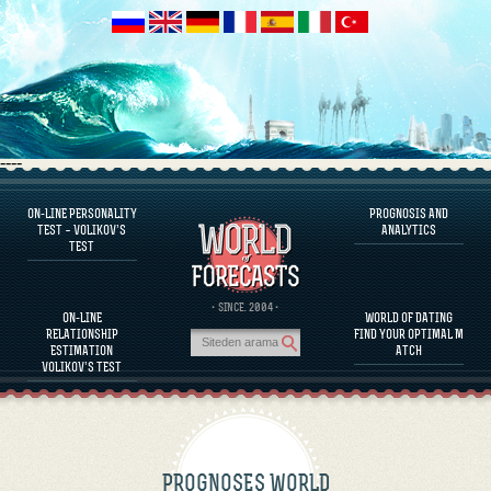
----
ON-LINE PERSONALITY
PROGNOSIS AND
FAQS
TEST – VOLIKOV’S
ANALYTICS
TEST
DEFINE ONE’S PERSONALITY
FAMOUS PERSONALITIES
FAQS
· SINCE. 2004 ·
ON-LINE
WORLD OF DATING
CALCULATE RELATIONSHIP COMPATIBILITY
RELATIONSHIP
FIND YOUR OPTIMAL M
PROGNOSIS AND ANALYTICS
ESTIMATION
ATCH
VOLIKOV’S TEST
PROGNOSES WORLD