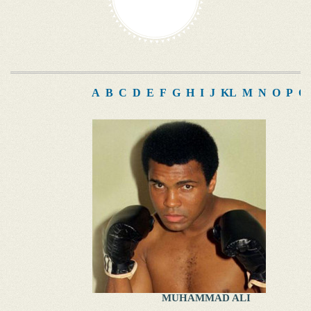
A
B
C
D
E
F
G
H
I
J
K
L
M
N
O
P
Q
MUHAMMAD ALI