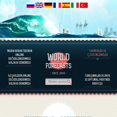
----
İNSAN KARAKTERININ
TAHMINLER VE
PROGRAM HAKKINDA
ONLINE
ÇÖZÜMLEMELER
DEĞERLENDIRMESI
İNSAN KARAKTERINI DEĞERLENDIRINIZ
VOLIKOV DENEMESI
ÜNLÜ KIŞILIKLERI KARAKTER DEĞERLENDIRILMESI
PROGRAM HAKKINDA
· SINCE. 2004 ·
İLIŞKİLERİN ONLİNE
TANIŞMALAR DÜNYA
PARTNERLERIN BAĞDAŞABILIRLIĞINI DEĞERLENDIRINIZ
DEĞERLENDİRMESİ
SI OPTIMAL PARTNER
TAHMINLER VE ÇÖZÜMLEMELER
VOLİKOV DENEMESİ
ARAYIŞI