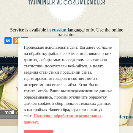
TAHMINLER VE ÇÖZÜMLEMELER
Service is available in
russian
language only. Use the online
translator.
Продолжая использовать сайт, Вы даете согласие
на обработку файлов cookies и пользовательских
данных, собираемых посредством агрегаторов
статистики посетителей веб-сайтов, в целях
ведения статистики посещений сайта,
таргетирования товаров в соответствии с
интересами посетителя сайта. Если Вы не
|
Yaklas?k
Правила
хотите, чтобы Ваши вышеперечисленные данные
mirprognoz@mail.ru
обрабатывались, просим отключить обработку
файлов cookies и сбор пользовательских данных
в настройках Вашего браузера или покинуть
сайт.
Политика обработки персональных
данных.