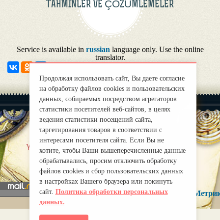
TAHMINLER VE ÇÖZÜMLEMELER
Service is available in
russian
language only. Use the online
translator.
Продолжая использовать сайт, Вы даете согласие
на обработку файлов cookies и пользовательских
данных, собираемых посредством агрегаторов
статистики посетителей веб-сайтов, в целях
ведения статистики посещений сайта,
таргетирования товаров в соответствии с
интересами посетителя сайта. Если Вы не
|
Yaklas?k
Правила
хотите, чтобы Ваши вышеперечисленные данные
mirprognoz@mail.ru
обрабатывались, просим отключить обработку
файлов cookies и сбор пользовательских данных
в настройках Вашего браузера или покинуть
сайт.
Политика обработки персональных
данных.