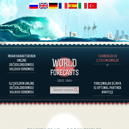
----
İNSAN KARAKTERININ
TAHMINLER VE
PROGRAM HAKKINDA
ONLINE
ÇÖZÜMLEMELER
DEĞERLENDIRMESI
İNSAN KARAKTERINI DEĞERLENDIRINIZ
VOLIKOV DENEMESI
ÜNLÜ KIŞILIKLERI KARAKTER DEĞERLENDIRILMESI
PROGRAM HAKKINDA
· SINCE. 2004 ·
İLIŞKİLERİN ONLİNE
TANIŞMALAR DÜNYA
PARTNERLERIN BAĞDAŞABILIRLIĞINI DEĞERLENDIRINIZ
DEĞERLENDİRMESİ
SI OPTIMAL PARTNER
TAHMINLER VE ÇÖZÜMLEMELER
VOLİKOV DENEMESİ
ARAYIŞI