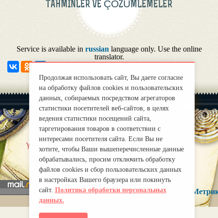
TAHMINLER VE ÇÖZÜMLEMELER
Service is available in
russian
language only. Use the online
translator.
Продолжая использовать сайт, Вы даете согласие
на обработку файлов cookies и пользовательских
данных, собираемых посредством агрегаторов
статистики посетителей веб-сайтов, в целях
ведения статистики посещений сайта,
таргетирования товаров в соответствии с
интересами посетителя сайта. Если Вы не
|
Yaklas?k
Правила
хотите, чтобы Ваши вышеперечисленные данные
mirprognoz@mail.ru
обрабатывались, просим отключить обработку
файлов cookies и сбор пользовательских данных
в настройках Вашего браузера или покинуть
сайт.
Политика обработки персональных
данных.