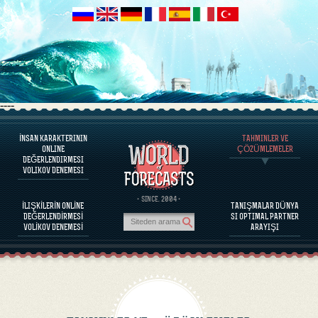
----
İNSAN KARAKTERININ
TAHMINLER VE
PROGRAM HAKKINDA
ONLINE
ÇÖZÜMLEMELER
DEĞERLENDIRMESI
İNSAN KARAKTERINI DEĞERLENDIRINIZ
VOLIKOV DENEMESI
ÜNLÜ KIŞILIKLERI KARAKTER DEĞERLENDIRILMESI
PROGRAM HAKKINDA
· SINCE. 2004 ·
İLIŞKİLERİN ONLİNE
TANIŞMALAR DÜNYA
PARTNERLERIN BAĞDAŞABILIRLIĞINI DEĞERLENDIRINIZ
DEĞERLENDİRMESİ
SI OPTIMAL PARTNER
TAHMINLER VE ÇÖZÜMLEMELER
VOLİKOV DENEMESİ
ARAYIŞI