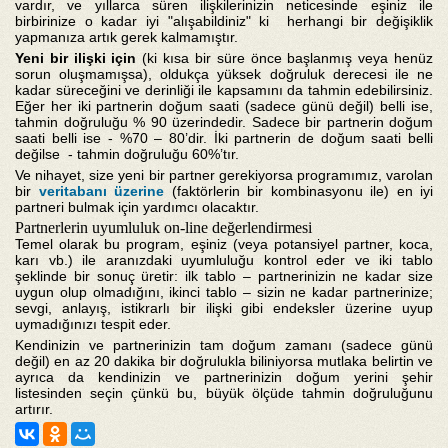
vardır, ve yıllarca süren ilişkilerinizin neticesinde eşiniz ile
birbirinize o kadar iyi "alışabildiniz" ki herhangi bir değişiklik
yapmanıza artık gerek kalmamıştır.
Yeni
bir
ili
ş
ki
i
ç
in
(ki kısa bir süre önce başlanmış veya henüz
sorun oluşmamışsa), oldukça yüksek doğruluk derecesi ile ne
kadar süreceğini ve derinliği ile kapsamını da tahmin edebilirsiniz.
Eğer her iki partnerin doğum saati (sadece günü değil) belli ise,
tahmin doğruluğu % 90 üzerindedir. Sadece bir partnerin doğum
saati belli ise - %70 – 80’dir. İki partnerin de doğum saati belli
değilse - tahmin doğruluğu 60%’tır.
Ve nihayet, size yeni bir partner gerekiyorsa programımız, varolan
bir
veritabanı üzerine
(faktörlerin bir kombinasyonu ile) en iyi
partneri bulmak için yardımcı olacaktır.
Partnerlerin uyumluluk on-line değerlendirmesi
Temel olarak bu program, eşiniz (veya potansiyel partner, koca,
karı vb.) ile aranızdaki uyumluluğu kontrol eder ve iki tablo
şeklinde bir sonuç üretir: ilk tablo – partnerinizin ne kadar size
uygun olup olmadığını, ikinci tablo – sizin ne kadar partnerinize;
sevgi, anlayış, istikrarlı bir ilişki gibi endeksler üzerine uyup
uymadığınızı tespit eder.
Kendinizin ve partnerinizin tam doğum zamanı (sadece günü
değil) en az 20 dakika bir doğrulukla biliniyorsa mutlaka belirtin ve
ayrıca da kendinizin ve partnerinizin doğum yerini şehir
listesinden seçin çünkü bu, büyük ölçüde tahmin doğruluğunu
artırır.