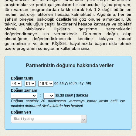
araştırmalar ve pratik çalışmaların bir sonucudur. İş bu program,
tüm varolan programlardan farklı olarak tek 1-2 değil bütün en
mühim astroloji faktörleri hesaba katmaktadır. Algoritma, her bir
şahsın bireysel psikolojik özelliklerini göz önüne almaktadır. Bu
teknik, uyumluluğun çeşitli faktörlerini hesaba katmaya ve objektif
olarak olabilecek ilişkilerin geliştirme seçeneklerini
değerlendirmeye izin vermektedir. Durumun doğru olup
olmadığının değerlendirilmesinde kendiniz kolayca kanaat
getirebilirsiniz ve derin KİŞİSEL hayatınızda başarı elde etmek
üzere programın sonuçlarını kullanabilirsiniz.
Partnerinizin doğumu hakkında veriler
Doğum tarihi
.
.
gg.aa.yy (gün | ay | yıl)
Doğum zamanı
:
ss.dd (saat | dakika)
Doğum saatiniz 20 dakikasına varıncaya kadar kesin belli ise
mutlaka doldurun! Aksi takdirde boş bırakın!
Doğum yeri
Doğum
Start typing
yeri