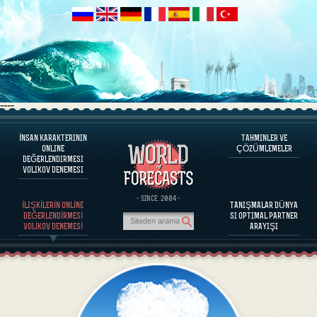
----
İNSAN KARAKTERININ
TAHMINLER VE
PROGRAM HAKKINDA
ONLINE
ÇÖZÜMLEMELER
DEĞERLENDIRMESI
İNSAN KARAKTERINI DEĞERLENDIRINIZ
VOLIKOV DENEMESI
ÜNLÜ KIŞILIKLERI KARAKTER DEĞERLENDIRILMESI
PROGRAM HAKKINDA
· SINCE. 2004 ·
İLIŞKİLERİN ONLİNE
TANIŞMALAR DÜNYA
PARTNERLERIN BAĞDAŞABILIRLIĞINI DEĞERLENDIRINIZ
DEĞERLENDİRMESİ
SI OPTIMAL PARTNER
TAHMINLER VE ÇÖZÜMLEMELER
VOLİKOV DENEMESİ
ARAYIŞI