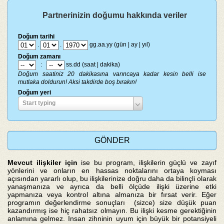
Partnerinizin doğumu hakkında veriler
Doğum tarihi
.
.
gg.aa.yy (gün | ay | yıl)
Doğum zamanı
:
ss.dd (saat | dakika)
Doğum saatiniz 20 dakikasına varıncaya kadar kesin belli ise
mutlaka doldurun! Aksi takdirde boş bırakın!
Doğum yeri
Doğum
Start typing
yeri
Mevcut ili
ş
kiler için
ise bu program, ilişkilerin güçlü ve zayıf
yönlerini ve onların en hassas noktalarını ortaya koyması
açısından yararlı olup, bu ilişkilerinize doğru daha da bilinçli olarak
yanaşmanıza ve ayrıca da belli ölçüde ilişki üzerine etki
yapmanıza veya kontrol altına almanıza bir fırsat verir. Eğer
programın değerlendirme sonuçları (sizce) size düşük puan
kazandırmış ise hiç rahatsız olmayın. Bu ilişki kesme gerektiğinin
anlamına gelmez. Insan zihninin uyum için büyük bir potansiyeli