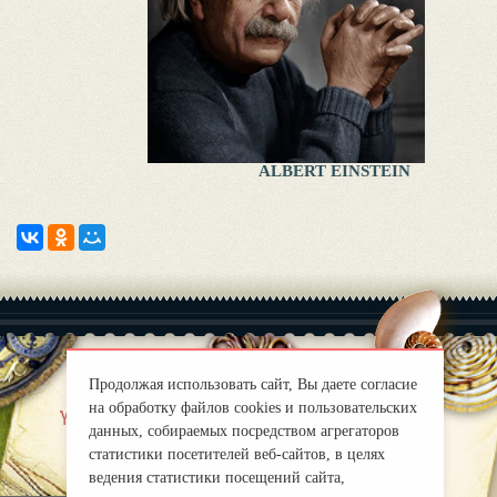
ALBERT EINSTEIN
Продолжая использовать сайт, Вы даете согласие
на обработку файлов cookies и пользовательских
|
Yaklas?k
Правила
данных, собираемых посредством агрегаторов
mirprognoz@mail.ru
статистики посетителей веб-сайтов, в целях
ведения статистики посещений сайта,