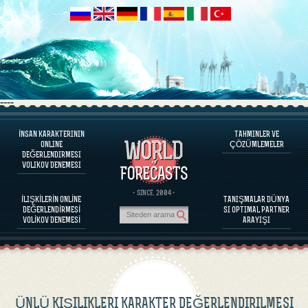
----
İNSAN KARAKTERININ
TAHMINLER VE
PROGRAM HAKKINDA
ONLINE
ÇÖZÜMLEMELER
DEĞERLENDIRMESI
İNSAN KARAKTERINI DEĞERLENDIRINIZ
VOLIKOV DENEMESI
ÜNLÜ KIŞILIKLERI KARAKTER DEĞERLENDIRILMESI
PROGRAM HAKKINDA
· SINCE. 2004 ·
İLIŞKİLERİN ONLİNE
TANIŞMALAR DÜNYA
PARTNERLERIN BAĞDAŞABILIRLIĞINI DEĞERLENDIRINIZ
DEĞERLENDİRMESİ
SI OPTIMAL PARTNER
TAHMINLER VE ÇÖZÜMLEMELER
VOLİKOV DENEMESİ
ARAYIŞI
ÜNLÜ KIŞILIKLERI KARAKTER DEĞERLENDIRILMESI