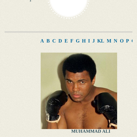
A
B
C
D
E
F
G
H
I
J
K
L
M
N
O
P
Q
MUHAMMAD ALI