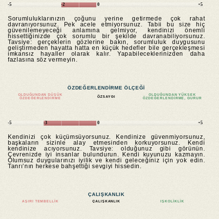
-5
-2
0
+5
Sorumluluklarınızın çoğunu yerine getirmede çok rahat
davranıyorsunuz. Pek acele etmiyorsunuz. Tabii bu size hiç
güvenilemeyeceği anlamına gelmiyor, kendinizi önemli
hissettiğinizde çok sorumlu bir şekilde davranabiliyorsunuz.
Tavsiye: gerçeklerin gözlerine bakın, sorumluluk duygusunu
geliştirmeden hayatta hatta en küçük hedefler bile gerçekleşmesi
imkansız hayaller olarak kalır. Yapabileceklerinizden daha
fazlasına söz vermeyin.
ÖZDEĞERLENDIRME ÖLÇEĞI
OLDUĞUNDAN DÜŞÜK
OLDUĞUNDAN YÜKSEK
ÖZSAYGI
ÖZDEĞERLENDIRME
ÖZDEĞERLENDIRME, GURUR
-5
-3
0
+5
Kendinizi çok küçümsüyorsunuz. Kendinize güvenmiyorsunuz,
başkaların sizinle alay etmesinden korkuyorsunuz. Kendi
kendinize acıyorsunuz. Tavsiye: olduğunuz gibi görünün.
Çevrenizde iyi insanlar bulundurun. Kendi kuyunuzu kazmayın.
Olumsuz duygularınızı iyilik ve kendi geleceğiniz için yok edin.
Tanrı’nın herkese bahşettiği sevgiyi hissedin.
ÇALIŞKANLIK
AŞIRI TEMBELLIK
ÇALIŞKANLIK
IŞKOLIKLIK