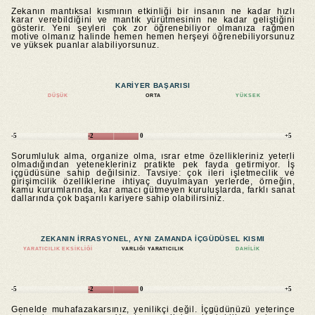
Zekanın mantıksal kısmının etkinliği bir insanın ne kadar hızlı
karar verebildiğini ve mantık yürütmesinin ne kadar geliştiğini
gösterir. Yeni şeyleri çok zor öğrenebiliyor olmanıza rağmen
motive olmanız halinde hemen hemen herşeyi öğrenebiliyorsunuz
ve yüksek puanlar alabiliyorsunuz.
KARIYER BAŞARISI
DÜŞÜK
ORTA
YÜKSEK
-5
-2
0
+5
Sorumluluk alma, organize olma, ısrar etme özellikleriniz yeterli
olmadığından yetenekleriniz pratikte pek fayda getirmiyor. İş
içgüdüsüne sahip değilsiniz. Tavsiye: çok ileri işletmecilik ve
girişimcilik özelliklerine ihtiyaç duyulmayan yerlerde, örneğin,
kamu kurumlarında, kar amacı gütmeyen kuruluşlarda, farklı sanat
dallarında çok başarılı kariyere sahip olabilirsiniz.
ZEKANIN IRRASYONEL, AYNI ZAMANDA IÇGÜDÜSEL KISMI
YARATICILIK EKSIKLIĞI
VARLIĞI YARATICILIK
DAHILIK
-5
-2
0
+5
Genelde muhafazakarsınız, yenilikçi değil. İçgüdünüzü yeterince