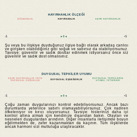
HAYIRHAHLIK ÖLÇEĞI
DÜŞMANLIK
HAYIRHAHLIK
AŞIRI HAYIRHAHLIK
-5
►0◄
+5
Şu veya bu ilişkiye duyduğunuz ilgiye bağlı olarak arkadaş canlısı
ve girişken olabildiğiniz gibi soğuk ve sabırsız da olabiliyorsunuz.
Tavsiye: güvenilir ve sadık dostlar edinmek istiyorsanız önce siz
güvenilir ve sadık dost olmalısınız.
DUYGUSAL TEPKILER UYUMU
AŞIRI DUYGUSALLIK VEYA
DUYGUSAL TEPKILERIN
DUYGUSAL EŞDEĞERLIK
DUYGUSAL SOĞUKLUK
UYUMU, ISTIKRARI
-5
►0◄
+5
Çoğu zaman duygularınızı kontrol edebiliyorsunuz. Ancak bazı
durumlarda yeterince sabırlı olamayabiliyorsunuz. Çok nadiren
öfkeleniyor ve kırıcı oluyorsunuz. Tavsiye: hislerinizi daha iyi
kontrol altına almak için kendinize dışarıdan bakın. Olayları ve
nesneleri duygulardan arındırın. Diğer insanlarla iletişimde boyun
eğdirmekten de, zafer kazanmaktan da kaçının. Tüm ilişkilerde
ancak harmoni sizi mutluluğa ulaştıracaktır.