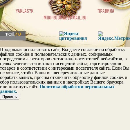
|
Yaklas?k
Правила
mirprognoz@mail.ru
Продолжая использовать сайт, Вы даете согласие на обработку
файлов cookies и пользовательских данных, собираемых
посредством агрегаторов статистики посетителей веб-сайтов, в
целях ведения статистики посещений сайта, таргетирования
товаров в соответствии с интересами посетителя сайта. Если Вы
не хотите, чтобы Ваши вышеперечисленные данные
обрабатывались, просим отключить обработку файлов cookies и
сбор пользовательских данных в настройках Вашего браузера
или покинуть сайт.
Политика обработки персональных
данных.
Принять