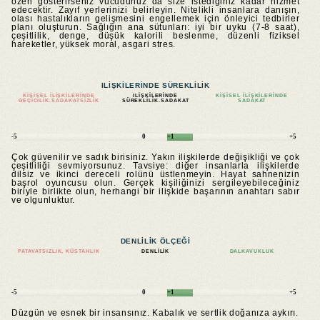
özen gösterirseniz vücudunuz da size istediğiniz kadar hizmet
edecektir. Zayıf yerlerinizi belirleyin. Nitelikli insanlara danışın,
olası hastalıkların gelişmesini engellemek için önleyici tedbirler
planı oluşturun. Sağlığın ana sütunları: iyi bir uyku (7-8 saat),
çeşitlilik, denge, düşük kalorili beslenme, düzenli fiziksel
hareketler, yüksek moral, asgari stres.
ILIŞKILERINDE SÜREKLILIK
KIŞISEL ILIŞKILERINDE
ILIŞKILERINDE
KIŞISEL ILIŞKILERINDE
GEÇICILIK.SADAKATSIZLIK
SÜREKLILIK.SADAKAT
SADAKAT
-5
0
+1
+5
Çok güvenilir ve sadık birisiniz. Yakın ilişkilerde değişikliği ve çok
çeşitliliği sevmiyorsunuz. Tavsiye: diğer insanlarla ilişkilerde
dilsiz ve ikinci dereceli rolünü üstlenmeyin. Hayat sahnenizin
başrol oyuncusu olun. Gerçek kişiliğinizi sergileyebileceğiniz
biriyle birlikte olun, herhangi bir ilişkide başarının anahtarı sabır
ve olgunluktur.
DENLILIK ÖLÇEĞI
PATAVATSIZLIK, KÜSTAHLIK
DENLILIK
DALKAVUKLUK
-5
0
+1
+5
Düzgün ve esnek bir insansınız. Kabalık ve sertlik doğanıza aykırı.