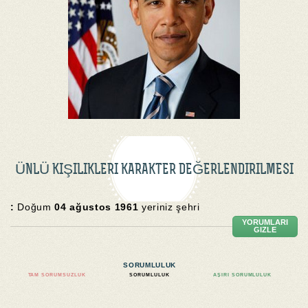
ÜNLÜ KIŞILIKLERI KARAKTER DEĞERLENDIRILMESI
:
Doğum
04 ağustos 1961
yeriniz şehri
YORUMLARI
GIZLE
SORUMLULUK
TAM SORUMSUZLUK
SORUMLULUK
AŞIRI SORUMLULUK