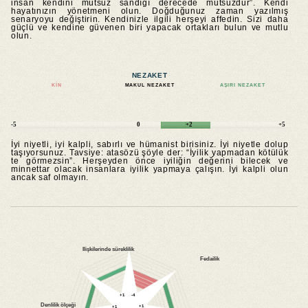
insan kendini mutsuz sandığı derecede mutsuzdur”. Kendi
hayatınızın yönetmeni olun. Doğduğunuz zaman yazılmış
senaryoyu değiştirin. Kendinizle ilgili herşeyi affedin. Sizi daha
güçlü ve kendine güvenen biri yapacak ortakları bulun ve mutlu
olun.
NEZAKET
KIN
MAKUL NEZAKET
AŞIRI NEZAKET
-5
0
+2
+5
İyi niyetli, iyi kalpli, sabırlı ve hümanist birisiniz. İyi niyetle dolup
taşıyorsunuz. Tavsiye: atasözü şöyle der: “İyilik yapmadan kötülük
te görmezsin”. Herşeyden önce iyiliğin değerini bilecek ve
minnettar olacak insanlara iyilik yapmaya çalışın. İyi kalpli olun
ancak saf olmayın.