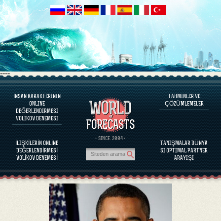
----
İNSAN KARAKTERININ
TAHMINLER VE
PROGRAM HAKKINDA
ONLINE
ÇÖZÜMLEMELER
DEĞERLENDIRMESI
İNSAN KARAKTERINI DEĞERLENDIRINIZ
VOLIKOV DENEMESI
ÜNLÜ KIŞILIKLERI KARAKTER DEĞERLENDIRILMESI
PROGRAM HAKKINDA
· SINCE. 2004 ·
İLIŞKİLERİN ONLİNE
TANIŞMALAR DÜNYA
PARTNERLERIN BAĞDAŞABILIRLIĞINI DEĞERLENDIRINIZ
DEĞERLENDİRMESİ
SI OPTIMAL PARTNER
TAHMINLER VE ÇÖZÜMLEMELER
VOLİKOV DENEMESİ
ARAYIŞI