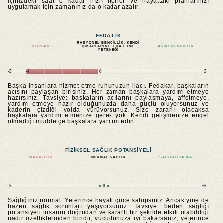
içinizdeki saat o kadar hızlı ilerler ve hayattaki planlarınızı
uygulamak için zamanınız da o kadar azalır.
FEDAILIK
RASYONEL BENCILLIK, KENDI
KURBAN
ÇIKARLARINI FEDA ETME
AŞIRI BENCILLIK
YETENEĞI
-5
-4
0
+5
Başka insanlara hizmet etme ruhunuzun ilacı. Fedakar, başkaların
acısını paylaşan birisiniz. Her zaman başkalara yardım etmeye
hazırsınız. Tavsiye: başkaların acılarını paylaşmaya, affetmeye,
yardım etmeye hazır olduğunuzda daha güçlü oluyorsunuz ve
kaderin çizdiği yolda yürüyorsunuz. Size zararlı olacaksa
başkalara yardım etmenize gerek yok. Kendi gelişmenize engel
olmadığı müddetçe başkalara yardım edin.
FIZIKSEL SAĞLIK POTANSIYELI
MARAZILIK
NORMAL SAĞLIK
SAĞLIKLI OLMA
-5
►0◄
+5
Sağlığınız normal. Yeterince hayati güce sahipsiniz. Ancak yine de
bazen sağlık sorunları yaşıyorsunuz. Tavsiye: beden sağlığı
potansiyeli insanın doğrudan ve kararlı bir şekilde etkili olabildiği
nadir özelliklerinden biridir, vücudunuza iyi bakarsanız, yeterince