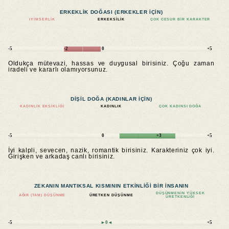
ERKEKLIK DOĞASI (ERKEKLER IÇIN)
IYIMSERLIK
ERKEKSILIK
ÇOK CESUR BIR KARAKTER
-5
-2
0
+5
Oldukça mütevazi, hassas ve duygusal birisiniz. Çoğu zaman
iradeli ve kararlı olamıyorsunuz.
DIŞIL DOĞA (KADINLAR IÇIN)
KADINLIK EKSIKLIĞI
KADINLIK
ÇOK KADINSI DOĞA
-5
0
+3
+5
İyi kalpli, sevecen, nazik, romantik birisiniz. Karakteriniz çok iyi.
Girişken ve arkadaş canlı birisiniz.
ZEKANIN MANTIKSAL KISMININ ETKINLIĞI BIR INSANIN
DÜŞÜNMENIN YÜKSEK
AĞIR (TAM) DÜŞÜNME
ÜRETKEN DÜŞÜNME
ÜRETKENLIĞI
-5
►0◄
+5