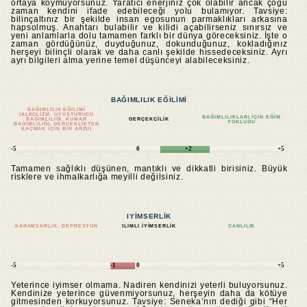
ortaya koymuyorsunuz. Yaratıcı enerjiniz çok olabilir ancak çoğu
zaman kendini ifade edebileceği yolu bulamıyor. Tavsiye:
bilinçaltınız bir şekilde insan egosunun parmaklıkları arkasına
hapsolmuş. Anahtarı bulabilir ve kilidi açabilirseniz sınırsız ve
yeni anlamlarla dolu tamamen farklı bir dünya göreceksiniz. İşte o
zaman gördüğünüz, duyduğunuz, dokunduğunuz, kokladığınız
herşeyi bilinçli olarak ve daha canlı şekilde hissedeceksiniz. Ayrı
ayrı bilgileri alma yerine temel düşünceyi alabileceksiniz.
BAĞIMLILIK EĞILIMI
BAĞIMLILIK EĞILIMI
(ALKOLIZM, UYUŞTURUCU
BAĞIMLILIKLARI IÇIN EĞIM
BAĞIMLILIĞI, KUMAR
GERÇEKÇILIK
YOKLUĞU
BAĞIMLILIĞI, GERÇEKLIKTEN
KAÇMAK IÇIN BIR ARZU)
-5
0
+2
+5
Tamamen sağlıklı düşünen, mantıklı ve dikkatli birisiniz. Büyük
risklere ve ihmalkarlığa meyilli değilsiniz.
IYIMSERLIK
KARAMSARLIK, DEPRESYON
ILIMLI IYIMSERLIK
CANLILIK
-5
-1
0
+5
Yeterince iyimser olmama. Nadiren kendinizi yeterli buluyorsunuz.
Kendinize yeterince güvenmiyorsunuz, herşeyin daha da kötüye
gitmesinden korkuyorsunuz. Tavsiye: Seneka’nın dediği gibi “Her