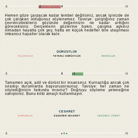
-5
-2
0
+5
Hemen göze çarpacak kadar tembel değilsiniz, ancak işinizde de
çok çalışkan olduğunuz söylenemez. Tavsiye: çalıştığınız zaman
çevrenizdekilerin gözünde değerinizin ne kadar arttığını
göreceksiniz. Gerçeklerin gözlerine bakın, çalışma aşkınız
olmadan hayatta çok şey, hatta en küçük hedefler bile ulaşılması
imkansız hayaller olarak kalır.
DÜRÜSTLÜK
YALANCILIK
YETERLI DÜRÜSTLÜK
BENCILLIK
-5
0
+1
+5
Tamamen açık, adil ve dürüst bir insansınız. Kurnazlığa ancak çok
sıradışı durumlarda başvuruyorsunuz. Tavsiye: her zaman ne
söylediğinizin farkında mısınız? Doğruyu söyleme yeteneğine
sahipsiniz. Bunu kötü amaçlı kullanmayın.
CESARET
KORKAKLIK
EŞDEĞER CESARET
CESARET, CÜRET
-5
►0◄
+5