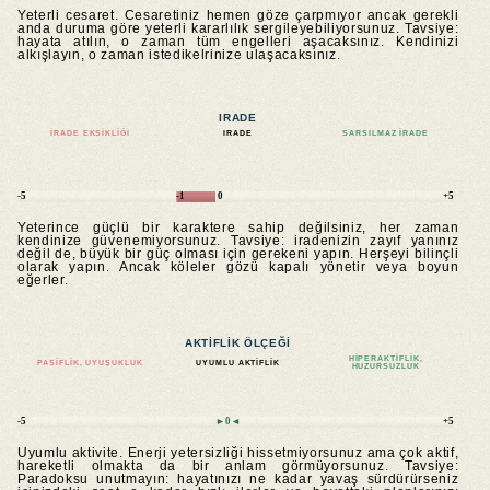
Yeterli cesaret. Cesaretiniz hemen göze çarpmıyor ancak gerekli
anda duruma göre yeterli kararlılık sergileyebiliyorsunuz. Tavsiye:
hayata atılın, o zaman tüm engelleri aşacaksınız. Kendinizi
alkışlayın, o zaman istedikelrinize ulaşacaksınız.
IRADE
İRADE EKSIKLIĞI
IRADE
SARSILMAZ IRADE
-5
-1
0
+5
Yeterince güçlü bir karaktere sahip değilsiniz, her zaman
kendinize güvenemiyorsunuz. Tavsiye: iradenizin zayıf yanınız
değil de, büyük bir güç olması için gerekeni yapın. Herşeyi bilinçli
olarak yapın. Ancak köleler gözü kapalı yönetir veya boyun
eğerler.
AKTIFLIK ÖLÇEĞI
HIPERAKTIFLIK,
PASIFLIK, UYUŞUKLUK
UYUMLU AKTIFLIK
HUZURSUZLUK
-5
►0◄
+5
Uyumlu aktivite. Enerji yetersizliği hissetmiyorsunuz ama çok aktif,
hareketli olmakta da bir anlam görmüyorsunuz. Tavsiye:
Paradoksu unutmayın: hayatınızı ne kadar yavaş sürdürürseniz