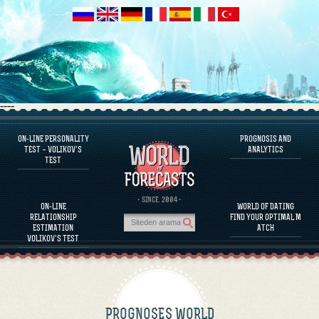
----
ON-LINE PERSONALITY
PROGNOSIS AND
FAQS
TEST – VOLIKOV’S
ANALYTICS
TEST
DEFINE ONE’S PERSONALITY
FAMOUS PERSONALITIES
FAQS
· SINCE. 2004 ·
ON-LINE
WORLD OF DATING
CALCULATE RELATIONSHIP COMPATIBILITY
RELATIONSHIP
FIND YOUR OPTIMAL M
PROGNOSIS AND ANALYTICS
ESTIMATION
ATCH
VOLIKOV’S TEST
PROGNOSES WORLD