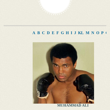
A
B
C
D
E
F
G
H
I
J
K
L
M
N
O
P
Q
MUHAMMAD ALI