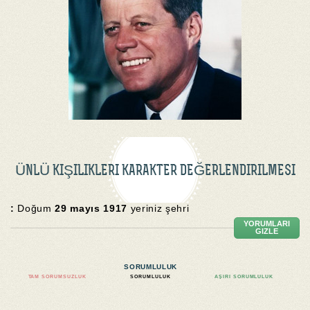
ÜNLÜ KIŞILIKLERI KARAKTER DEĞERLENDIRILMESI
:
Doğum
29 mayıs 1917
yeriniz şehri
YORUMLARI
GIZLE
SORUMLULUK
TAM SORUMSUZLUK
SORUMLULUK
AŞIRI SORUMLULUK