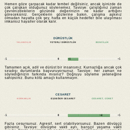
Hemen göze çarpacak kadar tembel değilsiniz, ancak işinizde de
çok çalışkan olduğunuz söylenemez. Tavsiye: çalıştığınız zaman
çevrenizdekilerin gözünde değerinizin ne kadar arttığını
göreceksiniz. Gerçeklerin gözlerine bakın, çalışma aşkınız
olmadan hayatta çok şey, hatta en küçük hedefler bile ulaşılması
imkansız hayaller olarak kalır.
DÜRÜSTLÜK
YALANCILIK
YETERLI DÜRÜSTLÜK
BENCILLIK
-5
0
+1
+5
Tamamen açık, adil ve dürüst bir insansınız. Kurnazlığa ancak çok
sıradışı durumlarda başvuruyorsunuz. Tavsiye: her zaman ne
söylediğinizin farkında mısınız? Doğruyu söyleme yeteneğine
sahipsiniz. Bunu kötü amaçlı kullanmayın.
CESARET
KORKAKLIK
EŞDEĞER CESARET
CESARET, CÜRET
-5
0
+4
+5
Fazla cesursunuz. Agresif, sert olabiliyorsunuz. Bazen dövüşçü
gibisiniz. Tavsiye: dövüşme vakti ayrı, barışçıl yaşama vakti