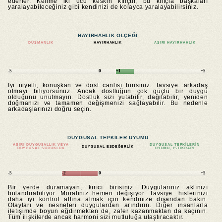
ederler. Kelime iki ucu keskin kılıçtır, bu kılıçla başkaları
yaralayabileceğiniz gibi kendinizi de kolayca yaralayabilirsiniz.
HAYIRHAHLIK ÖLÇEĞI
DÜŞMANLIK
HAYIRHAHLIK
AŞIRI HAYIRHAHLIK
-5
0
+1
+5
İyi niyetli, konuşkan ve dost canlısı birisiniz. Tavsiye: arkadaş
olmayı biliyorsunuz. Ancak dostluğun çok güçlü bir duygu
olduğunu unutmayın. Dostluk sizi yutabilir, dağıtabilir, yeniden
doğmanızı ve tamamen değişmenizi sağlayabilir. Bu nedenle
arkadaşlarınızı doğru seçin.
DUYGUSAL TEPKILER UYUMU
AŞIRI DUYGUSALLIK VEYA
DUYGUSAL TEPKILERIN
DUYGUSAL EŞDEĞERLIK
DUYGUSAL SOĞUKLUK
UYUMU, ISTIKRARI
-5
-2
0
+5
Bir yerde duramayan, kırıcı birisiniz. Duygularınız aklınızı
bulandırabiliyor. Moraliniz hemen değişiyor. Tavsiye: hislerinizi
daha iyi kontrol altına almak için kendinize dışarıdan bakın.
Olayları ve nesneleri duygulardan arındırın. Diğer insanlarla
iletişimde boyun eğdirmekten de, zafer kazanmaktan da kaçının.
Tüm ilişkilerde ancak harmoni sizi mutluluğa ulaştıracaktır.