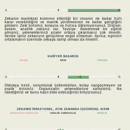
-5
0
+5
Zekanın mantıksal kısmının etkinliği bir insanın ne kadar hızlı
karar verebildiğini ve mantık yürütmesinin ne kadar geliştiğini
gösterir. Zeki birisiniz, kolayca ve hızlıca öğreniyorsunuz. Orijinal,
keskin, analitik zekanız var. Tavsiye: mükemmek bir eğitim
almanız, yeteneklerinizi azami ortaya çıkarmanız çok önemli.
İleride işiniz zekanızın gelişimine engel olmamalı. Ayrıca, eşinizin
ortalamanın üzerinde zekaya sahip olması da önemli.
KARIYER BAŞARISI
DÜŞÜK
ORTA
YÜKSEK
-5
0
+2
+5
Oldukça hırslı, sorumluluk üstlenebilen, kolay vazgeçmeyen ve
pratik birisiniz. Organizatör yeteneklerine sahipsiniz. Ne
istediğinizi ve bunu nasıl elde edeceğinizi biliyorsunuz.
ZEKANIN IRRASYONEL, AYNI ZAMANDA IÇGÜDÜSEL KISMI
YARATICILIK EKSIKLIĞI
VARLIĞI YARATICILIK
DAHILIK
-5
►0◄
+5