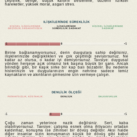
çeşitlilik, denge, düşük kalorili beslenme, düzenli fiziksel
hareketler, yüksek moral, asgari stres.
ILIŞKILERINDE SÜREKLILIK
KIŞISEL ILIŞKILERINDE
ILIŞKILERINDE
KIŞISEL ILIŞKILERINDE
GEÇICILIK.SADAKATSIZLIK
SÜREKLILIK.SADAKAT
SADAKAT
-5
0
+5
Birine bağlanamıyorsunuz, derin duygulara sahip değilsiniz,
ilişkilerinizde değişiklikleri ve çok çeşitliliği seviyorsunuz. Ne
kadar az olursa, o kadar iyi demiyorsunuz. Tavsiye: duygusal
yönden herşeye açık olmanız tek başına büyük bir şans. Ancak
bilindiği gibi, bir kaşık sirke bir kap balı bozabilir. Bu nedenle
hislerinizin ve duygularınızın engin nehrine sadece temiz
kaynakların ve akıntıların girmesine izin vermeye çalışın.
DENLILIK ÖLÇEĞI
PATAVATSIZLIK, KÜSTAHLIK
DENLILIK
DALKAVUKLUK
-5
-1
0
+5
Çoğu zaman yeterince nazik değilsiniz. Sert, kaba
olabiliyorsunuz. Tavsiye: çatışma esnek olma ihtiyacını ortadan
kaldırmaz, konuşma ise zihinsel bir dövüş değildir. Aksi halde
diğer insanlar sizin konuşmanızı küçük bir dövüş gibi kabul