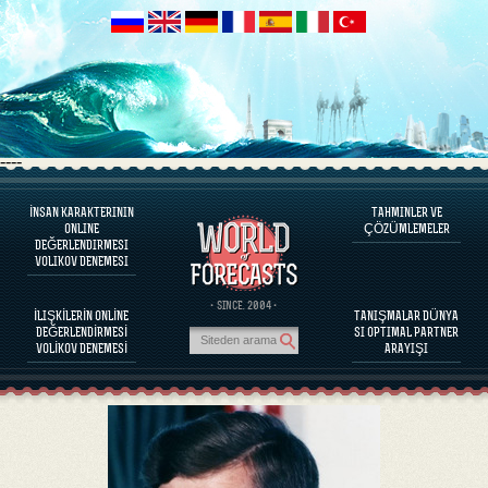
----
İNSAN KARAKTERININ
TAHMINLER VE
PROGRAM HAKKINDA
ONLINE
ÇÖZÜMLEMELER
DEĞERLENDIRMESI
İNSAN KARAKTERINI DEĞERLENDIRINIZ
VOLIKOV DENEMESI
ÜNLÜ KIŞILIKLERI KARAKTER DEĞERLENDIRILMESI
PROGRAM HAKKINDA
· SINCE. 2004 ·
İLIŞKİLERİN ONLİNE
TANIŞMALAR DÜNYA
PARTNERLERIN BAĞDAŞABILIRLIĞINI DEĞERLENDIRINIZ
DEĞERLENDİRMESİ
SI OPTIMAL PARTNER
TAHMINLER VE ÇÖZÜMLEMELER
VOLİKOV DENEMESİ
ARAYIŞI