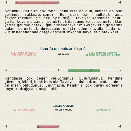
-5
-4
0
+5
Sorumluluklarınıza çok rahat, hatta olsa da olur, olmasa da olur
şeklinde yaklaşıyorsunuz. Bu sizin için mutluluk ama
çevrenizdekiler için pek öyle değil. Tavsiye: kendinize belirli
şartlar koyun, o zaman sorumluluk üstlenme ve bu sorumlulukları
yerine getirme gerekliliğini hissedeceksiniz. Gerçeklerin gözlerine
bakın, sorumluluk duygusunu geliştirmeden hayatta hatta en
küçük hedefler bile gerçekleşmesi imkansız hayaller olarak kalır.
ÖZDEĞERLENDIRME ÖLÇEĞI
OLDUĞUNDAN DÜŞÜK
OLDUĞUNDAN YÜKSEK
ÖZSAYGI
ÖZDEĞERLENDIRME
ÖZDEĞERLENDIRME, GURUR
-5
0
+3
+5
Kendinize çok değer veriyorsunuz. Gururlusunuz. Kendine
güvenen, kibirli, hırslı birisiniz. Tavsiye: kalabalık arasında sadece
bir insan olduğunuzu unutmayın. Kendinizi çok büyük görmeniz
hayal kırıklığıyla sonuçlanabilir.
ÇALIŞKANLIK
AŞIRI TEMBELLIK
ÇALIŞKANLIK
IŞKOLIKLIK
-5
-2
0
+5