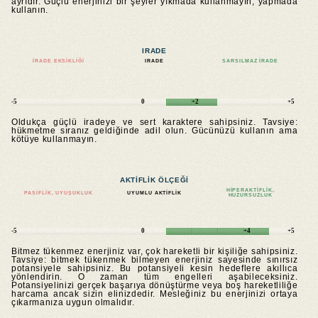
ayrıdır. Güçlü enerjinizi bir şeyler yıkmada kullanmayın, yapmada
kullanın.
IRADE
İRADE EKSIKLIĞI
IRADE
SARSILMAZ IRADE
-5
0
+2
+5
Oldukça güçlü iradeye ve sert karaktere sahipsiniz. Tavsiye:
hükmetme sıranız geldiğinde adil olun. Gücünüzü kullanın ama
kötüye kullanmayın.
AKTIFLIK ÖLÇEĞI
HIPERAKTIFLIK,
PASIFLIK, UYUŞUKLUK
UYUMLU AKTIFLIK
HUZURSUZLUK
-5
0
+4
+5
Bitmez tükenmez enerjiniz var, çok hareketli bir kişiliğe sahipsiniz.
Tavsiye: bitmek tükenmek bilmeyen enerjiniz sayesinde sınırsız
potansiyele sahipsiniz. Bu potansiyeli kesin hedeflere akıllıca
yönlendirin. O zaman tüm engelleri aşabileceksiniz.
Potansiyelinizi gerçek başarıya dönüştürme veya boş hareketliliğe
harcama ancak sizin elinizdedir. Mesleğiniz bu enerjinizi ortaya
çıkarmanıza uygun olmalıdır.