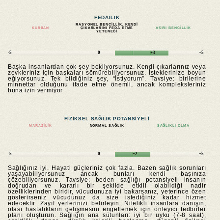
FEDAILIK
RASYONEL BENCILLIK, KENDI
KURBAN
ÇIKARLARINI FEDA ETME
AŞIRI BENCILLIK
YETENEĞI
-5
0
+3
+5
Başka insanlardan çok şey bekliyorsunuz. Kendi çıkarlarınız veya
zevkleriniz için başkaları sömürebiliyorsunuz. İsteklerinize boyun
eğiyorsunuz. Tek bildiğiniz şey, “İstiyorum”. Tavsiye: birilerine
minnettar olduğunu ifade etme önemli, ancak kompleksleriniz
buna izin vermiyor.
FIZIKSEL SAĞLIK POTANSIYELI
MARAZILIK
NORMAL SAĞLIK
SAĞLIKLI OLMA
-5
0
+2
+5
Sağlığınız iyi. Hayati güçleriniz çok fazla. Bazen sağlık sorunları
yaşayabiliyorsunuz ancak bunları kendi başınıza
çözebiliyorsunuz. Tavsiye: beden sağlığı potansiyeli insanın
doğrudan ve kararlı bir şekilde etkili olabildiği nadir
özelliklerinden biridir, vücudunuza iyi bakarsanız, yeterince özen
gösterirseniz vücudunuz da size istediğiniz kadar hizmet
edecektir. Zayıf yerlerinizi belirleyin. Nitelikli insanlara danışın,
olası hastalıkların gelişmesini engellemek için önleyici tedbirler
planı oluşturun. Sağlığın ana sütunları: iyi bir uyku (7-8 saat),