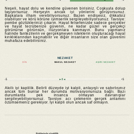
Neşeli, hayat dolu ve kendine güvenen birisiniz. Coşkuyla dolup
taşıyorsunuz. Herşeyin ancak iyi yönlerini görüyorsunuz.
Başkalara ilham verebiliyorsunuz. Bazen endişesiz, dikkatsiz
olabiliyor ve körü körüne iyimserlik sergileyebiliyorsunuz. Tavsiye:
pembe gözlüklerinizi çıkarın. Hayat felsefenizde sadece gerçekler
ve hayat tecrübenize güvenin, ne kadar güzel ve gerçekçi
görünürse görünsün, ilüzyonlara kanmayın. Bunu yapmanız
halinde fantezilerin ve gerçekşmeyen isteklerin oluşturacağı hayal
kırıklıklarından kaçınabilir ve diğer insanların size olan güvenini
muhafaza edebilirsiniz.
NEZAKET
KIN
MAKUL NEZAKET
AŞIRI NEZAKET
-5
►0◄
+5
Akıllı iyi kaplilik. Belirli düzeyde iyi kalpli, anlayışlı ve sabırlısınız
ancak tüm bunlar her durumda motivasyonunuza bağlı. Bazı
durumlarda pek insanca olmayan davranışlar
sergileyebiliyorsunuz. Tavsiye: acı çekmenin gerçek anlamını
özümsemeniz gerekiyor. İyi kalpli olun ancak saf olmayın.