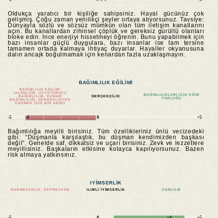
Oldukça yaratıcı bir kişiliğe sahipsiniz. Hayal gücünüz çok
gelişmiş. Çoğu zaman yenilikçi şeyler ortaya atıyorsunuz. Tavsiye:
Dünyayla sözlü ve sözsüz mümkün olan tüm iletişim kanallarını
açın. Bu kanallardan zihinsel çöplük ve gereksiz gürültü olanları
bloke edin. İnce enerjiyi hissetmeyi öğrenin. Bunu yapabilmek için
bazı insanlar güçlü duygulara, bazı insanlar ise tam tersine
tamamen ortada kalmaya ihtiyaç duyarlar. Hayaller okyanusuna
dalın ancajk boğulmamak için kenardan fazla uzaklaşmayın.
BAĞIMLILIK EĞILIMI
BAĞIMLILIK EĞILIMI
(ALKOLIZM, UYUŞTURUCU
BAĞIMLILIKLARI IÇIN EĞIM
BAĞIMLILIĞI, KUMAR
GERÇEKÇILIK
YOKLUĞU
BAĞIMLILIĞI, GERÇEKLIKTEN
KAÇMAK IÇIN BIR ARZU)
-5
-4
0
+5
Bağımlılığa meyilli birisiniz. Tüm özellikleriniz ünlü vecizedeki
gibi: “Düşmanla karşılaştık, bu düşman kendimizden başkası
değil”. Genelde saf, dikkatsiz ve uçarı birisiniz. Zevk ve lezzetlere
meyillisiniz. Başkaların etkisine kolayca kapılıyorsunuz. Bazen
risk almaya yatkınsınız.
IYIMSERLIK
KARAMSARLIK, DEPRESYON
ILIMLI IYIMSERLIK
CANLILIK
-5
0
+4
+5