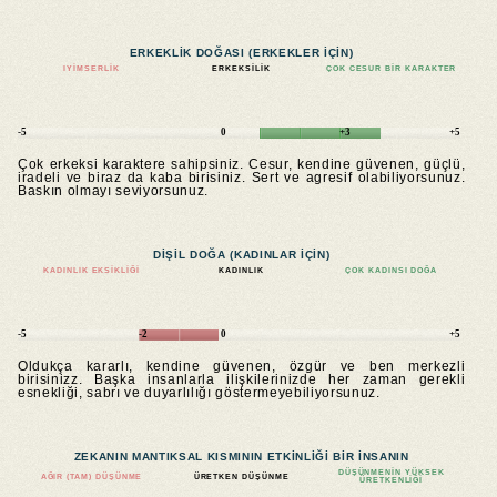
ERKEKLIK DOĞASI (ERKEKLER IÇIN)
IYIMSERLIK
ERKEKSILIK
ÇOK CESUR BIR KARAKTER
-5
0
+3
+5
Çok erkeksi karaktere sahipsiniz. Cesur, kendine güvenen, güçlü,
iradeli ve biraz da kaba birisiniz. Sert ve agresif olabiliyorsunuz.
Baskın olmayı seviyorsunuz.
DIŞIL DOĞA (KADINLAR IÇIN)
KADINLIK EKSIKLIĞI
KADINLIK
ÇOK KADINSI DOĞA
-5
-2
0
+5
Oldukça kararlı, kendine güvenen, özgür ve ben merkezli
birisinizz. Başka insanlarla ilişkilerinizde her zaman gerekli
esnekliği, sabrı ve duyarlılığı göstermeyebiliyorsunuz.
ZEKANIN MANTIKSAL KISMININ ETKINLIĞI BIR INSANIN
DÜŞÜNMENIN YÜKSEK
AĞIR (TAM) DÜŞÜNME
ÜRETKEN DÜŞÜNME
ÜRETKENLIĞI