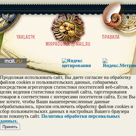
|
Yaklas?k
Правила
mirprognoz@mail.ru
Продолжая использовать сайт, Вы даете согласие на обработку
файлов cookies и пользовательских данных, собираемых
посредством агрегаторов статистики посетителей веб-сайтов, в
целях ведения статистики посещений сайта, таргетирования
товаров в соответствии с интересами посетителя сайта. Если Вы
не хотите, чтобы Ваши вышеперечисленные данные
обрабатывались, просим отключить обработку файлов cookies и
сбор пользовательских данных в настройках Вашего браузера
или покинуть сайт.
Политика обработки персональных
данных.
Принять