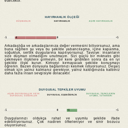
edecektir.
HAYIRHAHLIK ÖLÇEĞI
DÜŞMANLIK
HAYIRHAHLIK
AŞIRI HAYIRHAHLIK
-5
-4
0
+5
Arkadaşlığa ve arkadaşlarınıza değer vermesini biliyorsunuz, ama
buna rağmen şu veya bu şekilde yabancılaşma, içine kapanma,
soğukluk, sertlik duygularına kapılıyorsunuz. Tavsiye: insanların
size düşman olmadığını unutmayın. Sizi güçlü bir mıknatıs gibi
çekmeyen ilişkilere girmeyin, bir kere girdikten sonra da en iyi
şekilde ilişki kurun. Kimseyi kırmayacak şekilde konuşmayı
öğrenin. Bazen dünyayla bağlantınızı kesmek istiyorsunuz. Deşarj
olmak için yalnız kalmanız gerekiyor, yalnız kaldığınızda kalbiniz
daha fazla insan sevgisiyle dolacaktır.
DUYGUSAL TEPKILER UYUMU
AŞIRI DUYGUSALLIK VEYA
DUYGUSAL TEPKILERIN
DUYGUSAL EŞDEĞERLIK
DUYGUSAL SOĞUKLUK
UYUMU, ISTIKRARI
-5
0
+1
+5
Duygularınızı oldukça rahat ve uyumlu şekilde ifade
edebiliyorsunuz. Çok nadiren öfkeleniyor ve sinir bozucu
oluyorsunuz.