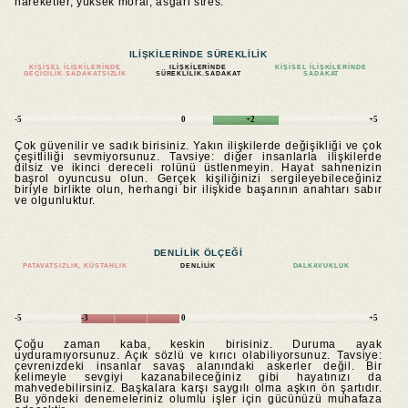
hareketler, yüksek moral, asgari stres.
ILIŞKILERINDE SÜREKLILIK
KIŞISEL ILIŞKILERINDE
ILIŞKILERINDE
KIŞISEL ILIŞKILERINDE
GEÇICILIK.SADAKATSIZLIK
SÜREKLILIK.SADAKAT
SADAKAT
-5
0
+2
+5
Çok güvenilir ve sadık birisiniz. Yakın ilişkilerde değişikliği ve çok
çeşitliliği sevmiyorsunuz. Tavsiye: diğer insanlarla ilişkilerde
dilsiz ve ikinci dereceli rolünü üstlenmeyin. Hayat sahnenizin
başrol oyuncusu olun. Gerçek kişiliğinizi sergileyebileceğiniz
biriyle birlikte olun, herhangi bir ilişkide başarının anahtarı sabır
ve olgunluktur.
DENLILIK ÖLÇEĞI
PATAVATSIZLIK, KÜSTAHLIK
DENLILIK
DALKAVUKLUK
-5
-3
0
+5
Çoğu zaman kaba, keskin birisiniz. Duruma ayak
uyduramıyorsunuz. Açık sözlü ve kırıcı olabiliyorsunuz. Tavsiye:
çevrenizdeki insanlar savaş alanındaki askerler değil. Bir
kelimeyle sevgiyi kazanabileceğiniz gibi hayatınızı da
mahvedebilirsiniz. Başkalara karşı saygılı olma aşkın ön şartıdır.
Bu yöndeki denemeleriniz olumlu işler için gücünüzü muhafaza