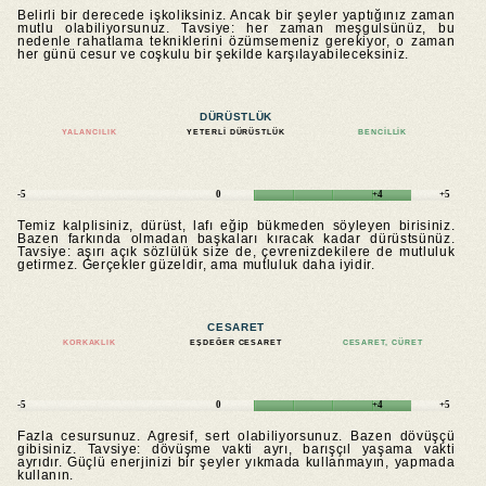
Belirli bir derecede işkoliksiniz. Ancak bir şeyler yaptığınız zaman
mutlu olabiliyorsunuz. Tavsiye: her zaman meşgulsünüz, bu
nedenle rahatlama tekniklerini özümsemeniz gerekiyor, o zaman
her günü cesur ve coşkulu bir şekilde karşılayabileceksiniz.
DÜRÜSTLÜK
YALANCILIK
YETERLI DÜRÜSTLÜK
BENCILLIK
-5
0
+4
+5
Temiz kalplisiniz, dürüst, lafı eğip bükmeden söyleyen birisiniz.
Bazen farkında olmadan başkaları kıracak kadar dürüstsünüz.
Tavsiye: aşırı açık sözlülük size de, çevrenizdekilere de mutluluk
getirmez. Gerçekler güzeldir, ama mutluluk daha iyidir.
CESARET
KORKAKLIK
EŞDEĞER CESARET
CESARET, CÜRET
-5
0
+4
+5
Fazla cesursunuz. Agresif, sert olabiliyorsunuz. Bazen dövüşçü
gibisiniz. Tavsiye: dövüşme vakti ayrı, barışçıl yaşama vakti
ayrıdır. Güçlü enerjinizi bir şeyler yıkmada kullanmayın, yapmada
kullanın.