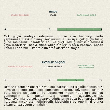
IRADE
İRADE EKSIKLIĞI
IRADE
SARSILMAZ IRADE
-5
0
+5
Çok güçlü iradeye sahipsiniz. Kimse size bir şeyi zorla
yaptıramaz. Baskın olmayı seviyorsunuz. Tavsiye: çok güçlü bir iç
güce sahipsiniz, insanların adil ve güçlü olduğunuz için sevmesi
veya iradelerini baskı altına aldığınız için sizden kaçması ancak
kendi ellerinizde. Otorite olun ama otoriter olmayın.
AKTIFLIK ÖLÇEĞI
HIPERAKTIFLIK,
PASIFLIK, UYUŞUKLUK
UYUMLU AKTIFLIK
HUZURSUZLUK
-5
0
+3
+5
Bitmez tükenmez enerjiniz var, çok hareketli bir kişiliğe sahipsiniz.
Tavsiye: bitmek tükenmek bilmeyen enerjiniz sayesinde sınırsız
potansiyele sahipsiniz. Bu potansiyeli kesin hedeflere akıllıca
yönlendirin. O zaman tüm engelleri aşabileceksiniz.
Potansiyelinizi gerçek başarıya dönüştürme veya boş hareketliliğe
harcama ancak sizin elinizdedir. Mesleğiniz bu enerjinizi ortaya
çıkarmanıza uygun olmalıdır.