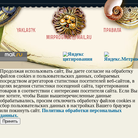
|
Yaklas?k
Правила
mirprognoz@mail.ru
Продолжая использовать сайт, Вы даете согласие на обработку
файлов cookies и пользовательских данных, собираемых
посредством агрегаторов статистики посетителей веб-сайтов, в
целях ведения статистики посещений сайта, таргетирования
товаров в соответствии с интересами посетителя сайта. Если Вы
не хотите, чтобы Ваши вышеперечисленные данные
обрабатывались, просим отключить обработку файлов cookies и
сбор пользовательских данных в настройках Вашего браузера
или покинуть сайт.
Политика обработки персональных
данных.
Принять