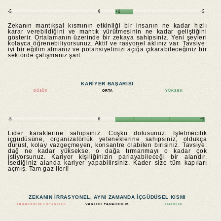
-5
0
+1
+5
Zekanın mantıksal kısmının etkinliği bir insanın ne kadar hızlı
karar verebildiğini ve mantık yürütmesinin ne kadar geliştiğini
gösterir. Ortalamanın üzerinde bir zekaya sahipsiniz. Yeni şeyleri
kolayca öğrenebiliyorsunuz. Aktif ve rasyonel aklınız var. Tavsiye:
iyi bir eğitim almanız ve potansiyelinizi açığa çıkarabileceğiniz bir
sektörde çalışmanız şart.
KARIYER BAŞARISI
DÜŞÜK
ORTA
YÜKSEK
-5
0
+5
Lider karakterine sahipsiniz. Coşku dolusunuz. İşletmecilik
içgüdüsüne, organizatörlük yeteneklerine sahipsiniz, oldukça
dürüst, kolay vazgeçmeyen, konsantre olabilen birisiniz. Tavsiye:
dağ ne kadar yüksekse, o dağa tırmanmayı o kadar çok
istiyorsunuz. Kariyer kişiliğinizin parlayabileceği bir alandır.
İsediğiniz alanda kariyer yapabilirsiniz. Kader size tüm kapıları
açmış. Tam gaz ileri!
ZEKANIN IRRASYONEL, AYNI ZAMANDA IÇGÜDÜSEL KISMI
YARATICILIK EKSIKLIĞI
VARLIĞI YARATICILIK
DAHILIK