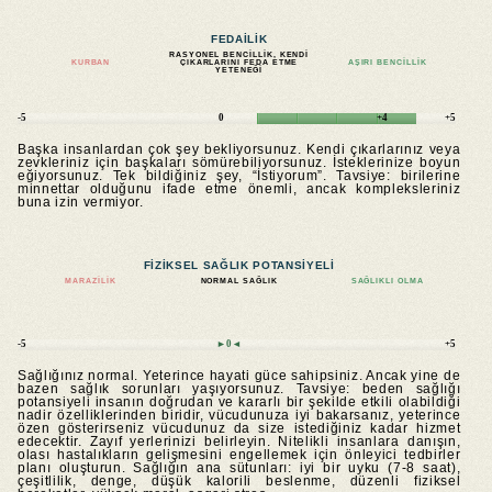
FEDAILIK
RASYONEL BENCILLIK, KENDI
KURBAN
ÇIKARLARINI FEDA ETME
AŞIRI BENCILLIK
YETENEĞI
-5
0
+4
+5
Başka insanlardan çok şey bekliyorsunuz. Kendi çıkarlarınız veya
zevkleriniz için başkaları sömürebiliyorsunuz. İsteklerinize boyun
eğiyorsunuz. Tek bildiğiniz şey, “İstiyorum”. Tavsiye: birilerine
minnettar olduğunu ifade etme önemli, ancak kompleksleriniz
buna izin vermiyor.
FIZIKSEL SAĞLIK POTANSIYELI
MARAZILIK
NORMAL SAĞLIK
SAĞLIKLI OLMA
-5
►0◄
+5
Sağlığınız normal. Yeterince hayati güce sahipsiniz. Ancak yine de
bazen sağlık sorunları yaşıyorsunuz. Tavsiye: beden sağlığı
potansiyeli insanın doğrudan ve kararlı bir şekilde etkili olabildiği
nadir özelliklerinden biridir, vücudunuza iyi bakarsanız, yeterince
özen gösterirseniz vücudunuz da size istediğiniz kadar hizmet
edecektir. Zayıf yerlerinizi belirleyin. Nitelikli insanlara danışın,
olası hastalıkların gelişmesini engellemek için önleyici tedbirler
planı oluşturun. Sağlığın ana sütunları: iyi bir uyku (7-8 saat),
çeşitlilik, denge, düşük kalorili beslenme, düzenli fiziksel