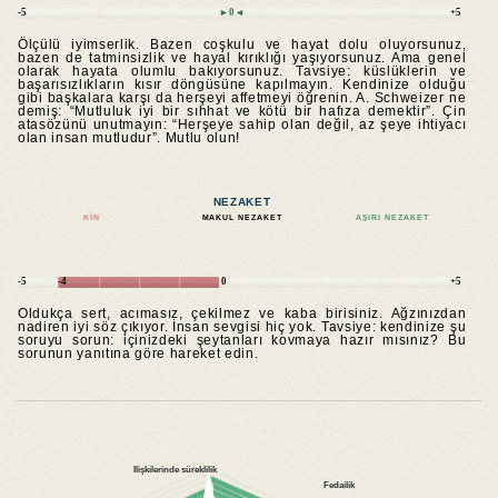
-5
►0◄
+5
Ölçülü iyimserlik. Bazen coşkulu ve hayat dolu oluyorsunuz,
bazen de tatminsizlik ve hayal kırıklığı yaşıyorsunuz. Ama genel
olarak hayata olumlu bakıyorsunuz. Tavsiye: küslüklerin ve
başarısızlıkların kısır döngüsüne kapılmayın. Kendinize olduğu
gibi başkalara karşı da herşeyi affetmeyi öğrenin. A. Schweizer ne
demiş: “Mutluluk iyi bir sıhhat ve kötü bir hafıza demektir”. Çin
atasözünü unutmayın: “Herşeye sahip olan değil, az şeye ihtiyacı
olan insan mutludur”. Mutlu olun!
NEZAKET
KIN
MAKUL NEZAKET
AŞIRI NEZAKET
-5
-4
0
+5
Oldukça sert, acımasız, çekilmez ve kaba birisiniz. Ağzınızdan
nadiren iyi söz çıkıyor. İnsan sevgisi hiç yok. Tavsiye: kendinize şu
soruyu sorun: içinizdeki şeytanları kovmaya hazır mısınız? Bu
sorunun yanıtına göre hareket edin.