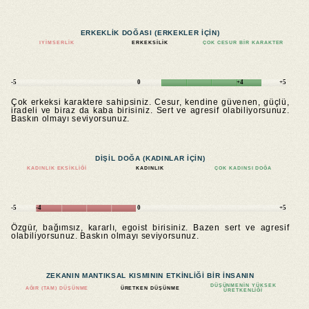
ERKEKLIK DOĞASI (ERKEKLER IÇIN)
IYIMSERLIK
ERKEKSILIK
ÇOK CESUR BIR KARAKTER
-5
0
+4
+5
Çok erkeksi karaktere sahipsiniz. Cesur, kendine güvenen, güçlü,
iradeli ve biraz da kaba birisiniz. Sert ve agresif olabiliyorsunuz.
Baskın olmayı seviyorsunuz.
DIŞIL DOĞA (KADINLAR IÇIN)
KADINLIK EKSIKLIĞI
KADINLIK
ÇOK KADINSI DOĞA
-5
-4
0
+5
Özgür, bağımsız, kararlı, egoist birisiniz. Bazen sert ve agresif
olabiliyorsunuz. Baskın olmayı seviyorsunuz.
ZEKANIN MANTIKSAL KISMININ ETKINLIĞI BIR INSANIN
DÜŞÜNMENIN YÜKSEK
AĞIR (TAM) DÜŞÜNME
ÜRETKEN DÜŞÜNME
ÜRETKENLIĞI