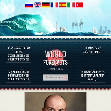
----
İNSAN KARAKTERININ
TAHMINLER VE
PROGRAM HAKKINDA
ONLINE
ÇÖZÜMLEMELER
DEĞERLENDIRMESI
İNSAN KARAKTERINI DEĞERLENDIRINIZ
VOLIKOV DENEMESI
ÜNLÜ KIŞILIKLERI KARAKTER DEĞERLENDIRILMESI
PROGRAM HAKKINDA
· SINCE. 2004 ·
İLIŞKİLERİN ONLİNE
TANIŞMALAR DÜNYA
PARTNERLERIN BAĞDAŞABILIRLIĞINI DEĞERLENDIRINIZ
DEĞERLENDİRMESİ
SI OPTIMAL PARTNER
TAHMINLER VE ÇÖZÜMLEMELER
VOLİKOV DENEMESİ
ARAYIŞI