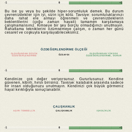
-5
0
+5
Bu ise şu veya bu şekilde hiper-sorumluluk demek. Bu durum
çevrenizdekiler için iyi, sizin için kötü. Tavsiye: sorumluluklarınızı
daha rahat ele almayı öğrenmeli ve çevrenizdekilerin
beklentilerini (çoğu zaman hayali) tamamen karşılamaya
çalışmamalısınız. Kimseye bir şey borçlu olmadığınızı unutmayın.
Rahatlama tekniklerini özümsemeye çalışın, o zaman her günü
cesaret ve coşkuyla karşılayabileceksiniz.
ÖZDEĞERLENDIRME ÖLÇEĞI
OLDUĞUNDAN DÜŞÜK
OLDUĞUNDAN YÜKSEK
ÖZSAYGI
ÖZDEĞERLENDIRME
ÖZDEĞERLENDIRME, GURUR
-5
0
+5
Kendinize çok değer veriyorsunuz. Gururlusunuz. Kendine
güvenen, kibirli, hırslı birisiniz. Tavsiye: kalabalık arasında sadece
bir insan olduğunuzu unutmayın. Kendinizi çok büyük görmeniz
hayal kırıklığıyla sonuçlanabilir.
ÇALIŞKANLIK
AŞIRI TEMBELLIK
ÇALIŞKANLIK
IŞKOLIKLIK
-5
0
+5