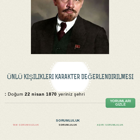
ÜNLÜ KIŞILIKLERI KARAKTER DEĞERLENDIRILMESI
:
Doğum
22 nisan 1870
yeriniz şehri
YORUMLARI
GIZLE
SORUMLULUK
TAM SORUMSUZLUK
SORUMLULUK
AŞIRI SORUMLULUK